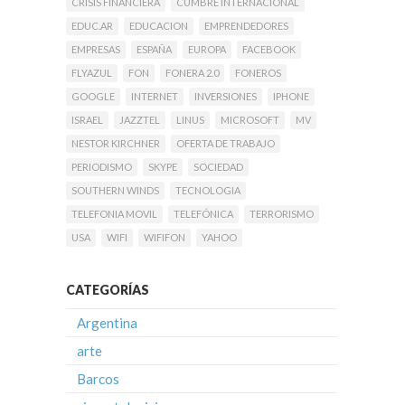
CRISIS FINANCIERA
CUMBRE INTERNACIONAL
EDUC.AR
EDUCACION
EMPRENDEDORES
EMPRESAS
ESPAÑA
EUROPA
FACEBOOK
FLYAZUL
FON
FONERA 2.0
FONEROS
GOOGLE
INTERNET
INVERSIONES
IPHONE
ISRAEL
JAZZTEL
LINUS
MICROSOFT
MV
NESTOR KIRCHNER
OFERTA DE TRABAJO
PERIODISMO
SKYPE
SOCIEDAD
SOUTHERN WINDS
TECNOLOGIA
TELEFONIA MOVIL
TELEFÓNICA
TERRORISMO
USA
WIFI
WIFIFON
YAHOO
CATEGORÍAS
Argentina
arte
Barcos