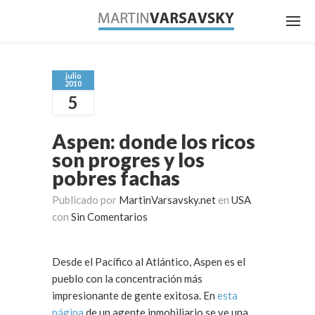
julio
2010
5
Aspen: donde los ricos
son progres y los
pobres fachas
Publicado por
MartinVarsavsky.net
en
USA
con
Sin Comentarios
Desde el Pacífico al Atlántico, Aspen es el
pueblo con la concentración más
impresionante de gente exitosa. En
esta
página
de un agente inmobiliario se ve una