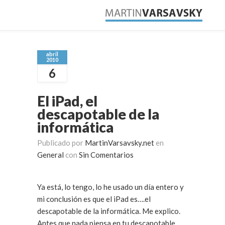
abril
2010
6
El iPad, el
descapotable de la
informática
Publicado por
MartinVarsavsky.net
en
General
con
Sin Comentarios
Ya está, lo tengo, lo he usado un día entero y
mi conclusión es que el iPad es….el
descapotable de la informática. Me explico.
Antes que nada piensa en tu descapotable