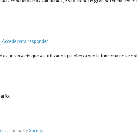
 hacia conductas más saludables, o sea, tiene un gran potencial como
·
Accede para responder
 es un servicio que va utilizar el que piensa que le funciona no se obl
ario.
ess
. Theme by
Serifly
.