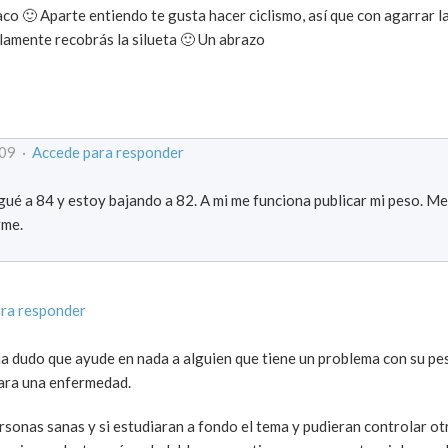
co 🙂 Aparte entiendo te gusta hacer ciclismo, así que con agarrar la
lamente recobrás la silueta 🙂 Un abrazo
009 ·
Accede para responder
ué a 84 y estoy bajando a 82. A mi me funciona publicar mi peso. Me
rme.
ra responder
a dudo que ayude en nada a alguien que tiene un problema con su pes
para una enfermedad.
rsonas sanas y si estudiaran a fondo el tema y pudieran controlar ot