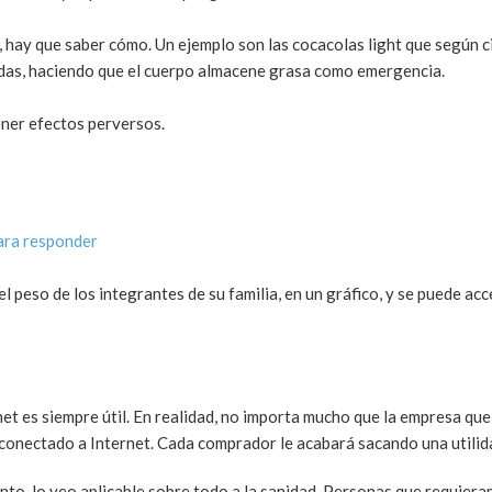
a, hay que saber cómo. Un ejemplo son las cocacolas light que según 
idas, haciendo que el cuerpo almacene grasa como emergencia.
ener efectos perversos.
ara responder
l peso de los integrantes de su familia, en un gráfico, y se puede acc
et es siempre útil. En realidad, no importa mucho que la empresa que
 conectado a Internet. Cada comprador le acabará sacando una utilida
ento, lo veo aplicable sobre todo a la sanidad. Personas que requiera