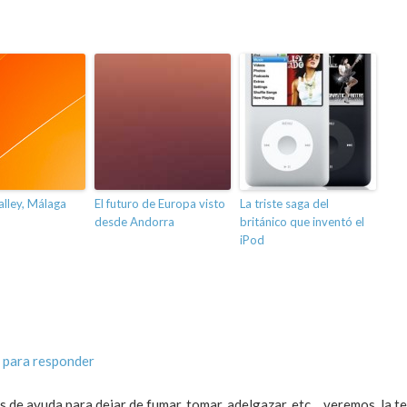
lley, Málaga
El futuro de Europa visto
La triste saga del
desde Andorra
británico que inventó el
iPod
 para responder
os de ayuda para dejar de fumar, tomar, adelgazar, etc… veremos..la t