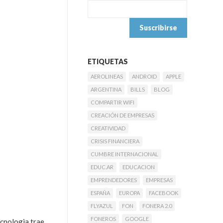
ETIQUETAS
AEROLINEAS
ANDROID
APPLE
ARGENTINA
BILLS
BLOG
COMPARTIR WIFI
CREACIÓN DE EMPRESAS
CREATIVIDAD
CRISIS FINANCIERA
CUMBRE INTERNACIONAL
EDUC.AR
EDUCACION
EMPRENDEDORES
EMPRESAS
ESPAÑA
EUROPA
FACEBOOK
FLYAZUL
FON
FONERA 2.0
FONEROS
GOOGLE
ecnologia trae