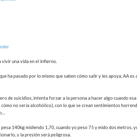
onder
 vivir una vida en el infierno.
e que ha pasado por lo mismo que saben cómo salir y les apoya, AA es
ero de suicidios, intenta forzar a la persona a hacer algo cuando es
a cómo no sería alcohólico), con lo que se crean sentimientos horren
do…
e pesa 140kg midiendo 1,70, cuando yo peso 75 y mido dos metros, y
onarlo, y la presión será peligrosa.