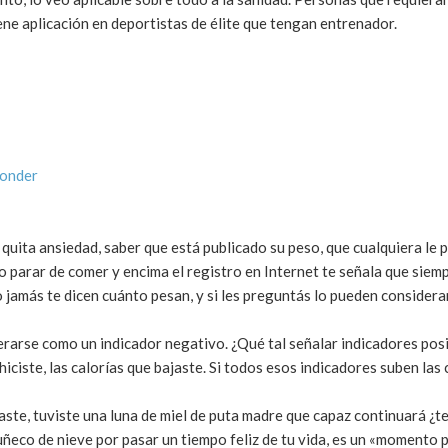
ne aplicación en deportistas de élite que tengan entrenador.
ponder
uita ansiedad, saber que está publicado su peso, que cualquiera le 
 parar de comer y encima el registro en Internet te señala que siem
jamás te dicen cuánto pesan, y si les preguntás lo pueden consider
derarse como un indicador
negativo
. ¿Qué tal señalar indicadores pos
iciste, las calorías que bajaste. Si todos esos indicadores suben las 
ste, tuviste una luna de miel de puta madre que capaz continuará ¿t
ñeco de nieve por pasar un tiempo feliz de tu vida, es un «momento p