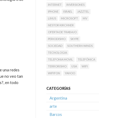
INTERNET
INVERSIONES
IPHONE
ISRAEL
JAZZTEL
LINUS
MICROSOFT
MV
NESTOR KIRCHNER
OFERTA DE TRABAJO
PERIODISMO
SKYPE
SOCIEDAD
SOUTHERN WINDS
TECNOLOGIA
TELEFONIA MOVIL
TELEFÓNICA
TERRORISMO
USA
WIFI
ue una redes
WIFIFON
YAHOO
que no veo tan
s?, en todo
CATEGORÍAS
Argentina
arte
Barcos