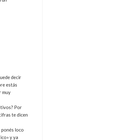
puede decir
pre estás
ar muy
itivos? Por
cifras
te dicen
e ponés loco
ico» y ya