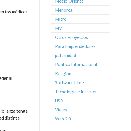
Medio Oriente
Menorca
ciertos médicos
Micro
MV
Otros Proyectos
Para Emprendedores
paternidad
Política Internacional
Religion
eder al
Software Libre
Tecnología e Internet
USA
Viajes
 lo lanza tenga
d distinta.
Web 2.0
n un