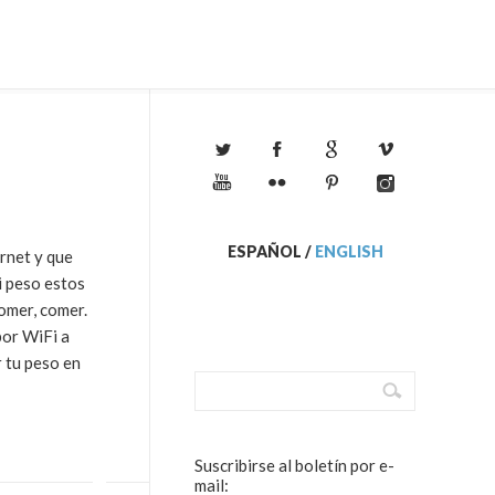
ESPAÑOL
/
ENGLISH
ernet y que
i peso estos
omer, comer.
por WiFi a
r tu peso en
Suscribirse al boletín por e-
mail: