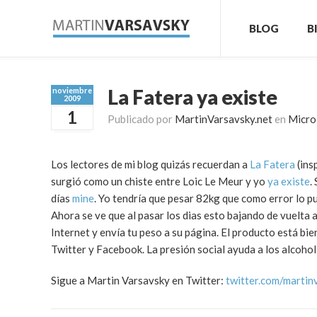
BLOG
B
La Fatera ya existe
noviembre
2009
1
Publicado por
MartinVarsavsky.net
en
Micro
Los lectores de mi blog quizás recuerdan a
La Fatera
(ins
surgió como un chiste entre Loic Le Meur y yo
ya existe
.
días
mine
. Yo tendría que pesar 82kg que como error lo p
Ahora se ve que al pasar los dias esto bajando de vuelta 
Internet y envía tu peso a su página. El producto está bi
Twitter y Facebook. La presión social ayuda a los alcoho
Sigue a Martin Varsavsky en Twitter:
twitter.com/martin