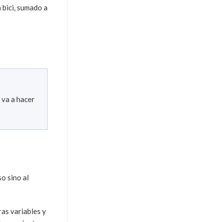
 bici, sumado a
 va a hacer
o sino al
ras variables y