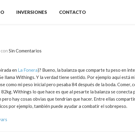
IO
INVERSIONES
CONTACTO
con
Sin Comentarios
pirada en
La Fonera
)? Bueno, la balanza que comparte tu peso en int
 Se llama Withings. Y la verdad tiene sentido. Por ejemplo aquí está m
use como mi peso inicial pero pesaba 84 después de la boda. Comer, c
a 82kg. Withings lo que hace es que al pesarte la balanza se conecta 
en pero hay cosas obvias que tendrían que hacer. Entre ellas comparti
licos por ejemplo, también puede ayudar a combatir el sobrepeso.
vars