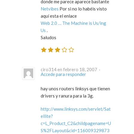
donde me parece aparece bastante
Netvibes
Por si no lo habéis visto
aquí esta el enlace
Web 2.0 … The Machine is Us/ing
Us
.
Saludos
ciro314 en febrero 18, 2007 ·
Accede para responder
hay unos routers linksys que tienen
drivers y ranura para la 3g.
http://www.linksys.com/servlet/Sat
ellite?
c=L_Product_C2&childpagename=U
S%2FLayout&cid=116009329873