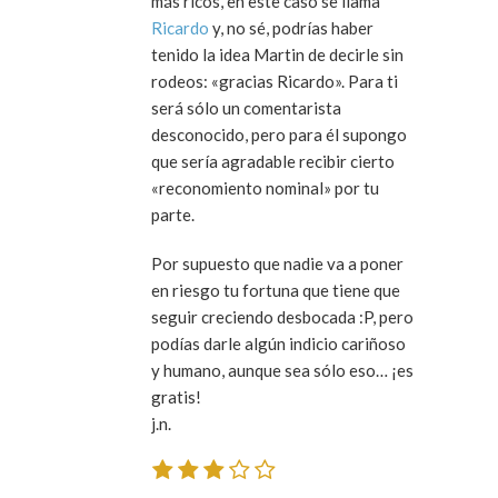
más ricos, en este caso se llama
Ricardo
y, no sé, podrías haber
tenido la idea Martin de decirle sin
rodeos: «gracias Ricardo». Para ti
será sólo un comentarista
desconocido, pero para él supongo
que sería agradable recibir cierto
«reconomiento nominal» por tu
parte.
Por supuesto que nadie va a poner
en riesgo tu fortuna que tiene que
seguir creciendo desbocada :P, pero
podías darle algún indicio cariñoso
y humano, aunque sea sólo eso… ¡es
gratis!
j.n.