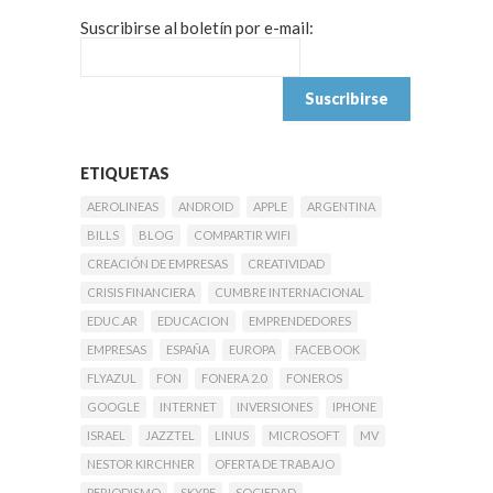
Suscribirse al boletín por e-mail:
ETIQUETAS
AEROLINEAS
ANDROID
APPLE
ARGENTINA
BILLS
BLOG
COMPARTIR WIFI
CREACIÓN DE EMPRESAS
CREATIVIDAD
CRISIS FINANCIERA
CUMBRE INTERNACIONAL
EDUC.AR
EDUCACION
EMPRENDEDORES
EMPRESAS
ESPAÑA
EUROPA
FACEBOOK
FLYAZUL
FON
FONERA 2.0
FONEROS
GOOGLE
INTERNET
INVERSIONES
IPHONE
ISRAEL
JAZZTEL
LINUS
MICROSOFT
MV
NESTOR KIRCHNER
OFERTA DE TRABAJO
PERIODISMO
SKYPE
SOCIEDAD