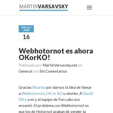
febrero
2008
16
Webhotornot es ahora
OKorKO!
Publicado por
MartinVarsavsky.net
en
General
con
Sin Comentarios
Gracias
Ricardo
por darnos la idea de llamar
a
Webhotornot
,
OK or KO
u okorko. A
David
Sifry
a mi y al equipo de Fon Labs nos
encantó. El problema con Webhotornot es
que los de Hotornot acaban de vender la