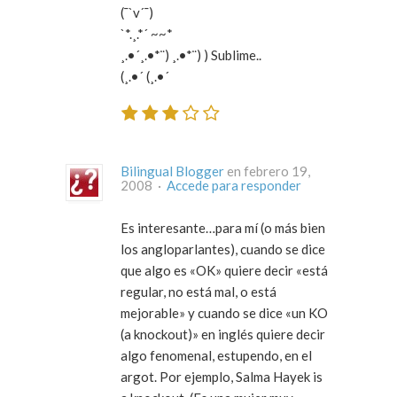
(¯`v´¯)
`*.¸.*´ ~~*
¸.•´¸.•*¨) ¸.•*¨) ) Sublime..
(¸.•´ (¸.•´
Bilingual Blogger
en febrero 19,
2008 ·
Accede para responder
Es interesante…para mí (o más bien
los angloparlantes), cuando se dice
que algo es «OK» quiere decir «está
regular, no está mal, o está
mejorable» y cuando se dice «un KO
(a knockout)» en inglés quiere decir
algo fenomenal, estupendo, en el
argot. Por ejemplo, Salma Hayek is