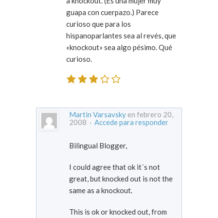
a knockout. (Es una mujer muy
guapa con cuerpazo.) Parece
curioso que para los
hispanoparlantes sea al revés, que
«knockout» sea algo pésimo. Qué
curioso.
Martin Varsavsky
en febrero 20,
2008 ·
Accede para responder
Bilingual Blogger,
I could agree that ok it´s not
great, but knocked out is not the
same as a knockout.
This is ok or knocked out, from