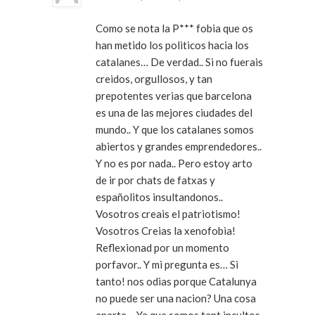
Como se nota la P*** fobia que os
han metido los politicos hacia los
catalanes… De verdad.. Si no fuerais
creidos, orgullosos, y tan
prepotentes verias que barcelona
es una de las mejores ciudades del
mundo.. Y que los catalanes somos
abiertos y grandes emprendedores..
Y no es por nada.. Pero estoy arto
de ir por chats de fatxas y
españolitos insultandonos..
Vosotros creais el patriotismo!
Vosotros Creias la xenofobia!
Reflexionad por un momento
porfavor.. Y mi pregunta es… Si
tanto! nos odias porque Catalunya
no puede ser una nacion? Una cosa
aparte… Ya que somos tant incultos