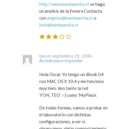
http://www.bandaancha.st
se haga
un analisis de la Fonera Contacta
con
angelus@bandaancha.st
o
josh@bandaancha.st
teo
en septiembre 29, 2006 ·
Accede para responder
Hola Oscar. Yo tengo un iBook G4
con MAC OS X 10.4 y me funciona
muy bien. Veo tanto la red
‘FON_TEO’ :-] como ‘MyPlace’.
De todas formas, vamos a probar en
el laboratorio con distintas
configuraciones, a ver si
observamos algún comportamiento