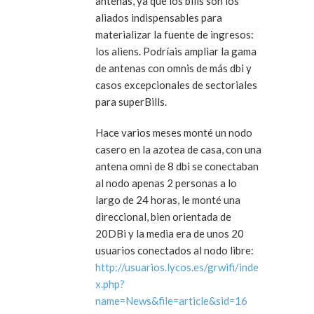
antenas, ya que los bills son los
aliados indispensables para
materializar la fuente de ingresos:
los aliens. Podríais ampliar la gama
de antenas con omnis de más dbi y
casos excepcionales de sectoriales
para superBills.
Hace varios meses monté un nodo
casero en la azotea de casa, con una
antena omni de 8 dbi se conectaban
al nodo apenas 2 personas a lo
largo de 24 horas, le monté una
direccional, bien orientada de
20DBi y la media era de unos 20
usuarios conectados al nodo libre:
http://usuarios.lycos.es/grwifi/inde
x.php?
name=News&file=article&sid=16