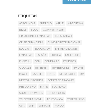
ETIQUETAS
AEROLINEAS
ANDROID
APPLE
ARGENTINA
BILLS
BLOG
COMPARTIR WIFI
CREACIÓN DE EMPRESAS
CREATIVIDAD
CRISIS FINANCIERA
CUMBRE INTERNACIONAL
EDUC.AR
EDUCACION
EMPRENDEDORES
EMPRESAS
ESPAÑA
EUROPA
FACEBOOK
FLYAZUL
FON
FONERA 2.0
FONEROS
GOOGLE
INTERNET
INVERSIONES
IPHONE
ISRAEL
JAZZTEL
LINUS
MICROSOFT
MV
NESTOR KIRCHNER
OFERTA DE TRABAJO
PERIODISMO
SKYPE
SOCIEDAD
SOUTHERN WINDS
TECNOLOGIA
TELEFONIA MOVIL
TELEFÓNICA
TERRORISMO
USA
WIFI
WIFIFON
YAHOO