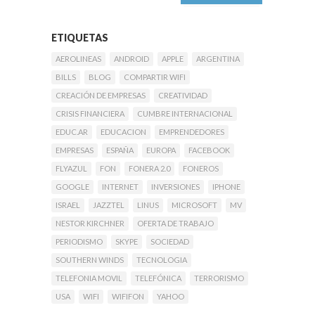
ETIQUETAS
AEROLINEAS
ANDROID
APPLE
ARGENTINA
BILLS
BLOG
COMPARTIR WIFI
CREACIÓN DE EMPRESAS
CREATIVIDAD
CRISIS FINANCIERA
CUMBRE INTERNACIONAL
EDUC.AR
EDUCACION
EMPRENDEDORES
EMPRESAS
ESPAÑA
EUROPA
FACEBOOK
FLYAZUL
FON
FONERA 2.0
FONEROS
GOOGLE
INTERNET
INVERSIONES
IPHONE
ISRAEL
JAZZTEL
LINUS
MICROSOFT
MV
NESTOR KIRCHNER
OFERTA DE TRABAJO
PERIODISMO
SKYPE
SOCIEDAD
SOUTHERN WINDS
TECNOLOGIA
TELEFONIA MOVIL
TELEFÓNICA
TERRORISMO
USA
WIFI
WIFIFON
YAHOO