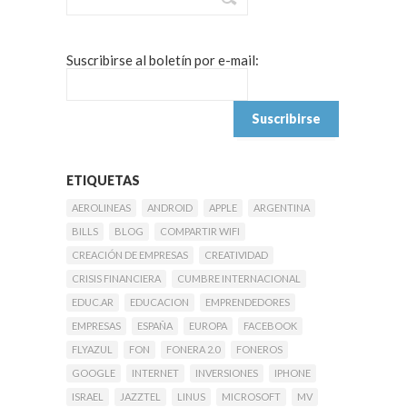
Suscribirse al boletín por e-mail:
ETIQUETAS
AEROLINEAS
ANDROID
APPLE
ARGENTINA
BILLS
BLOG
COMPARTIR WIFI
CREACIÓN DE EMPRESAS
CREATIVIDAD
CRISIS FINANCIERA
CUMBRE INTERNACIONAL
EDUC.AR
EDUCACION
EMPRENDEDORES
EMPRESAS
ESPAÑA
EUROPA
FACEBOOK
FLYAZUL
FON
FONERA 2.0
FONEROS
GOOGLE
INTERNET
INVERSIONES
IPHONE
ISRAEL
JAZZTEL
LINUS
MICROSOFT
MV