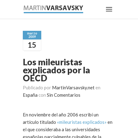
marzo
2009
15
Los mileuristas
explicados por la
OECD
Publicado por
MartinVarsavsky.net
en
España
con
Sin Comentarios
En noviembre del año 2006 escribí un
artículo titulado
«mileuristas explicados»
en
el que consideraba a las universidades
españolas parcialmente culpables de la