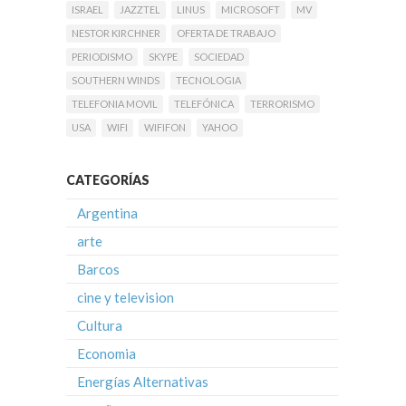
ISRAEL
JAZZTEL
LINUS
MICROSOFT
MV
NESTOR KIRCHNER
OFERTA DE TRABAJO
PERIODISMO
SKYPE
SOCIEDAD
SOUTHERN WINDS
TECNOLOGIA
TELEFONIA MOVIL
TELEFÓNICA
TERRORISMO
USA
WIFI
WIFIFON
YAHOO
CATEGORÍAS
Argentina
arte
Barcos
cine y television
Cultura
Economia
Energías Alternativas