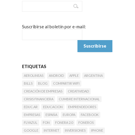
Suscribirse al boletín por e-mail:
ETIQUETAS
AEROLINEAS
ANDROID
APPLE
ARGENTINA
BILLS
BLOG
COMPARTIR WIFI
CREACIÓN DE EMPRESAS
CREATIVIDAD
CRISIS FINANCIERA
CUMBRE INTERNACIONAL
EDUC.AR
EDUCACION
EMPRENDEDORES
EMPRESAS
ESPAÑA
EUROPA
FACEBOOK
FLYAZUL
FON
FONERA 2.0
FONEROS
GOOGLE
INTERNET
INVERSIONES
IPHONE