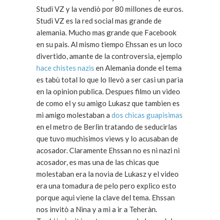
Studi VZ y la vendiò por 80 millones de euros.
Studi VZ es la red social mas grande de
alemania. Mucho mas grande que Facebook
en su pais. Al mismo tiempo Ehssan es un loco
divertido, amante de la controversia, ejemplo
hace chistes nazis
en Alemania donde el tema
es tabù total lo que lo llevò a ser casi un paria
en la opinion publica. Despues filmo un video
de como el y su amigo Lukasz que tambien es
mi amigo molestaban a
dos chicas guapisimas
en el metro de Berlin tratando de seducirlas
que tuvo muchisimos views y lo acusaban de
acosador. Claramente Ehssan no es ni nazi ni
acosador, es mas una de las chicas que
molestaban era la novia de Lukasz y el video
era una tomadura de pelo pero explico esto
porque aqui viene la clave del tema. Ehssan
nos invitò a Nina y a mi a ir a Teheràn.