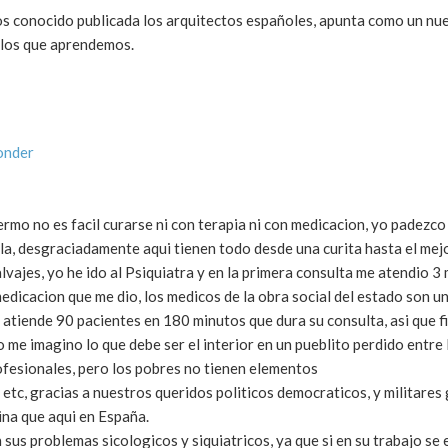
mos conocido publicada los arquitectos españoles, apunta como un nu
 los que aprendemos.
onder
mo no es facil curarse ni con terapia ni con medicacion, yo padezco
la, desgraciadamente aqui tienen todo desde una curita hasta el mej
vajes, yo he ido al Psiquiatra y en la primera consulta me atendio 3
medicacion que me dio, los medicos de la obra social del estado son un
tiende 90 pacientes en 180 minutos que dura su consulta, asi que fi
 me imagino lo que debe ser el interior en un pueblito perdido entre
fesionales, pero los pobres no tienen elementos
 etc, gracias a nuestros queridos politicos democraticos, y militares 
na que aqui en España.
 sus problemas sicologicos y siquiatricos, ya que si en su trabajo se 