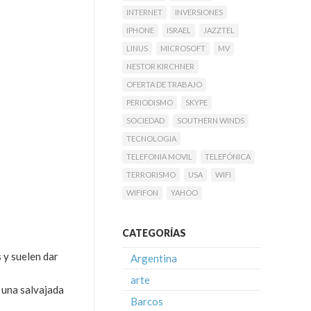
INTERNET
INVERSIONES
IPHONE
ISRAEL
JAZZTEL
LINUS
MICROSOFT
MV
NESTOR KIRCHNER
OFERTA DE TRABAJO
PERIODISMO
SKYPE
SOCIEDAD
SOUTHERN WINDS
TECNOLOGIA
TELEFONIA MOVIL
TELEFÓNICA
TERRORISMO
USA
WIFI
WIFIFON
YAHOO
CATEGORÍAS
 y suelen dar
Argentina
arte
 una salvajada
Barcos