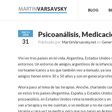
BLOG
B
Psicoanálisis, Medicac
marzo
2006
31
Publicado por
MartinVarsavsky.net
en
Gener
Viví en tres países en mi vida, Argentina, Estados Unidos
entornos. Un entorno de amigos argentinos de la infanc
norteamericanos a los que también veo a menudo, ya sea
amigos tienen entre 30 y 50 años y son en general profes
Ahora paso al tema de las terapias. Anoche, charlando co
en estos tres países (Argentina, España, y Estados Unidos
psicoanálisis, en Estados Unidos reina la medicación y en
van a terapia y no me cuentan, o se medican y no me cuent
terapia y rara vez se medica, pero que sus pares en Arge