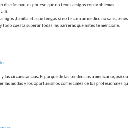
 lo discriminan, es por eso que no tenes amigos con problemas.
lli.
amigos ,familia etc que tengas si no te cura un medico no salis, tene
y todo cuesta superar todas las barreras que antes te mencione.
der
y las circunstancias. El porqué de las tendencias a medicarse, psicoa
er las modas y los oportunismos comerciales de los profesionales q
ponder