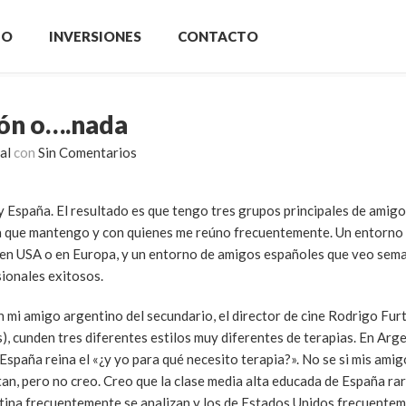
IO
INVERSIONES
CONTACTO
ión o….nada
al
con
Sin Comentarios
 y España. El resultado es que tengo tres grupos principales de amigo
ia que mantengo y con quienes me reúno frecuentemente. Un entorno
 en USA o en Europa, y un entorno de amigos españoles que veo sem
ionales exitosos.
n mi amigo argentino del secundario, el director de cine Rodrigo Fur
), cunden tres diferentes estilos muy diferentes de terapias. En Arge
 España reina el «¿y yo para qué necesito terapia?». No se si mis ami
an, pero no creo. Creo que la clase media alta educada de España rar
ntina frecuentemente se analizan y los de Estados Unidos frecuente