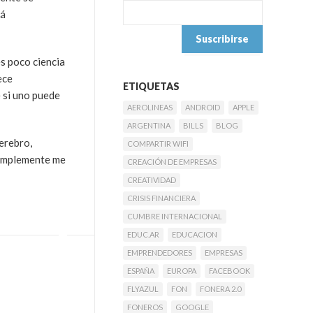
rá
s poco ciencia
ece
ETIQUETAS
e si uno puede
AEROLINEAS
ANDROID
APPLE
ARGENTINA
BILLS
BLOG
erebro,
COMPARTIR WIFI
simplemente me
CREACIÓN DE EMPRESAS
CREATIVIDAD
CRISIS FINANCIERA
CUMBRE INTERNACIONAL
EDUC.AR
EDUCACION
EMPRENDEDORES
EMPRESAS
ESPAÑA
EUROPA
FACEBOOK
FLYAZUL
FON
FONERA 2.0
FONEROS
GOOGLE