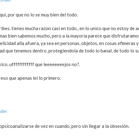
i, por que no lo se muy bien del todo.
ribes. tienes mucha razon casi en todo., en lo unico que no estoy de 
mas bien sabemos mucho, pero a la mayoria parece que disfrutaramo
licidad alla afuera, ya sea en personas, objetos, en cosas efimeras y
ad que tenemos dentro, protegiendola de todo lo banal, de todo lo su
ico, uffffffffffff que leeeeeeeejos no?.
 eso que apenas lei lo primero.
nder
opsicoanalizarse de vez en cuando, pero sin llegar a la obsesión.