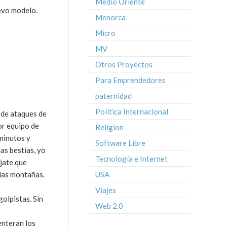
Medio Oriente
evo modelo.
Menorca
Micro
MV
Otros Proyectos
Para Emprendedores
paternidad
Política Internacional
 de ataques de
or equipo de
Religion
 minutos y
Software Libre
as bestias, yo
Tecnología e Internet
jate que
 las montañas.
USA
Viajes
golpistas. Sin
Web 2.0
enteran los