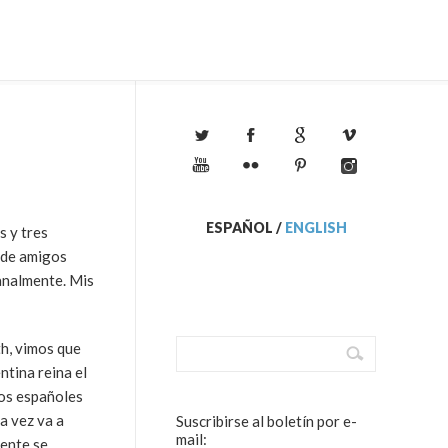
ESPAÑOL
/
ENGLISH
s y tres
 de amigos
analmente. Mis
th, vimos que
ntina reina el
gos españoles
a vez va a
Suscribirse al boletín por e-
mail:
mente se