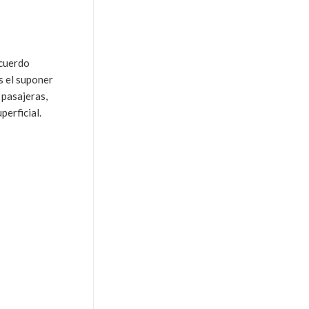
acuerdo
s el suponer
 pasajeras,
perficial.