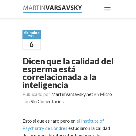
diciembre
2008
6
Dicen que la calidad del
esperma está
correlacionada a la
inteligencia
Publicado por
MartinVarsavsky.net
en
Micro
con
Sin Comentarios
Esto si que es raro pero en
el Institute of
Psychiatry de Londres
estudiaron la calidad
del esperma de diferentes hombres y los