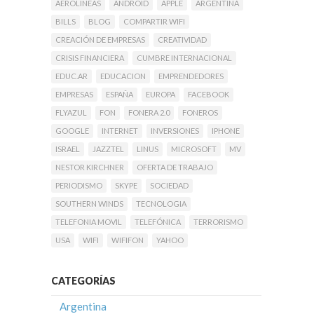
AEROLINEAS
ANDROID
APPLE
ARGENTINA
BILLS
BLOG
COMPARTIR WIFI
CREACIÓN DE EMPRESAS
CREATIVIDAD
CRISIS FINANCIERA
CUMBRE INTERNACIONAL
EDUC.AR
EDUCACION
EMPRENDEDORES
EMPRESAS
ESPAÑA
EUROPA
FACEBOOK
FLYAZUL
FON
FONERA 2.0
FONEROS
GOOGLE
INTERNET
INVERSIONES
IPHONE
ISRAEL
JAZZTEL
LINUS
MICROSOFT
MV
NESTOR KIRCHNER
OFERTA DE TRABAJO
PERIODISMO
SKYPE
SOCIEDAD
SOUTHERN WINDS
TECNOLOGIA
TELEFONIA MOVIL
TELEFÓNICA
TERRORISMO
USA
WIFI
WIFIFON
YAHOO
CATEGORÍAS
Argentina