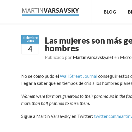
BLOG
B
Las mujeres son más g
diciembre
2008
hombres
4
Publicado por
MartinVarsavsky.net
en
Micro
No se cómo pudo el
Wall Street Journal
conseguir estos d
llegar a saber que en tiempos de crisis los hombres plan
Women were far more generous to their paramours in the face 
more than half planned to raise them.
Sigue a Martin Varsavsky en Twitter:
twitter.com/martin