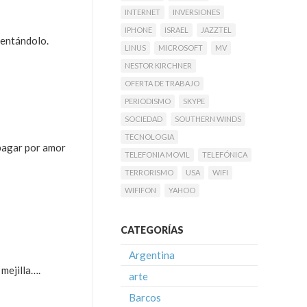
INTERNET
INVERSIONES
IPHONE
ISRAEL
JAZZTEL
mentándolo.
LINUS
MICROSOFT
MV
NESTOR KIRCHNER
OFERTA DE TRABAJO
PERIODISMO
SKYPE
SOCIEDAD
SOUTHERN WINDS
TECNOLOGIA
 pagar por amor
TELEFONIA MOVIL
TELEFÓNICA
TERRORISMO
USA
WIFI
WIFIFON
YAHOO
CATEGORÍAS
Argentina
 mejilla….
arte
Barcos