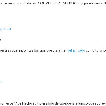
tos minimos…Q dirian: COUPLE FOR SALE!!! (Conyuge en venta!!!j
sponder
s.
uestras querindongas los tios que viajais en
jet privado
como tu, o lo
er
eron eso??? de Hecho su tio era hijo de Goebbels, el único que sobrevi