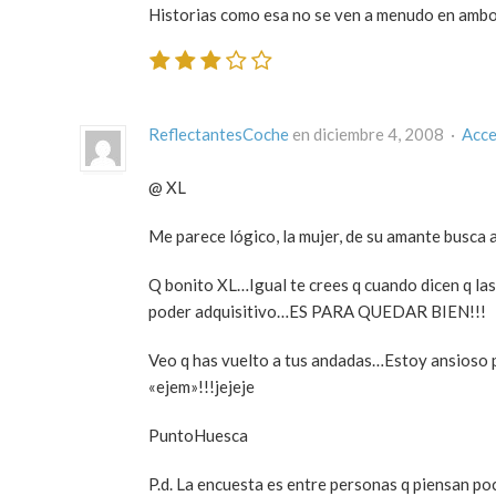
Historias como esa no se ven a menudo en amb
ReflectantesCoche
en diciembre 4, 2008 ·
Acce
@ XL
Me parece lógico, la mujer, de su amante busca
Q bonito XL…Igual te crees q cuando dicen q las 
poder adquisitivo…ES PARA QUEDAR BIEN!!!
Veo q has vuelto a tus andadas…Estoy ansios
«ejem»!!!jejeje
PuntoHuesca
P.d. La encuesta es entre personas q piensan poc