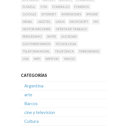
FLYAZUL
FON
FONERA 2.0
FONEROS
GOOGLE
INTERNET
INVERSIONES
IPHONE
ISRAEL
JAZZTEL
LINUS
MICROSOFT
MV
NESTOR KIRCHNER
OFERTA DE TRABAJO
PERIODISMO
SKYPE
SOCIEDAD
SOUTHERN WINDS
TECNOLOGIA
TELEFONIA MOVIL
TELEFÓNICA
TERRORISMO
USA
WIFI
WIFIFON
YAHOO
CATEGORÍAS
Argentina
arte
Barcos
cine y television
Cultura