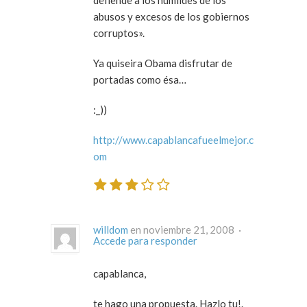
abusos y excesos de los gobiernos
corruptos».
Ya quiseira Obama disfrutar de
portadas como ésa…
:_))
http://www.capablancafueelmejor.c
om
willdom
en noviembre 21, 2008 ·
Accede para responder
capablanca,
te hago una propuesta. Hazlo tu!.