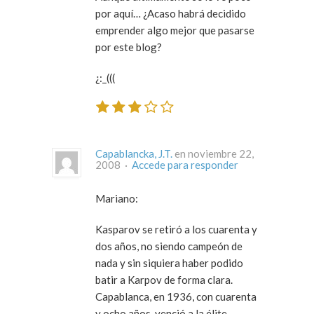
por aquí… ¿Acaso habrá decidido
emprender algo mejor que pasarse
por este blog?
¿:_(((
Capablancka, J.T.
en noviembre 22,
2008 ·
Accede para responder
Mariano:
Kasparov se retiró a los cuarenta y
dos años, no siendo campeón de
nada y sin siquiera haber podido
batir a Karpov de forma clara.
Capablanca, en 1936, con cuarenta
y ocho años, venció a la élite