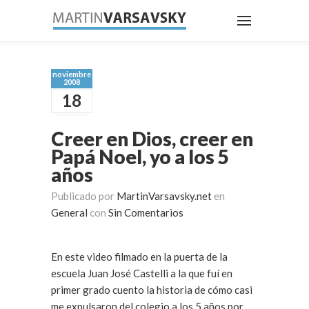
noviembre
2008
18
Creer en Dios, creer en
Papá Noel, yo a los 5
años
Publicado por
MartinVarsavsky.net
en
General
con
Sin Comentarios
En este video filmado en la puerta de la
escuela Juan José Castelli a la que fuí en
primer grado cuento la historia de cómo casi
me expulsaron del colegio a los 5 años por