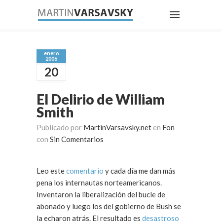
enero
2006
20
El Delirio de William
Smith
Publicado por
MartinVarsavsky.net
en
Fon
con
Sin Comentarios
Leo este
comentario
y cada día me dan más
pena los internautas norteamericanos.
Inventaron la liberalización del bucle de
abonado y luego los del gobierno de Bush se
la echaron atrás. El resultado es
desastroso