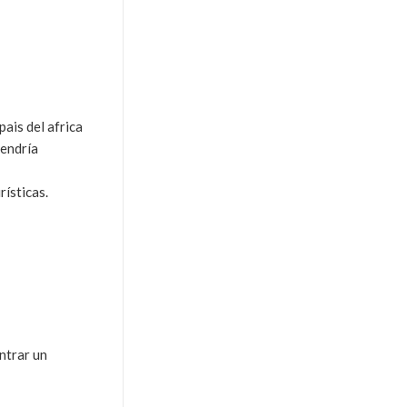
ais del africa
tendría
rísticas.
ntrar un