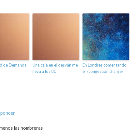
dad de Demanda
Una caja en el desván me
En Londres comentando
lleva a los 80
el «congestion charge»
sponder
o menos las hombreras