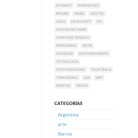
INTERNET
INVERSIONES
IPHONE
ISRAEL
JAZZTEL
LINUS
MICROSOFT
MV
NESTOR KIRCHNER
OFERTA DE TRABAJO
PERIODISMO
SKYPE
SOCIEDAD
SOUTHERN WINDS
TECNOLOGIA
TELEFONIA MOVIL
TELEFÓNICA
TERRORISMO
USA
WIFI
WIFIFON
YAHOO
CATEGORÍAS
Argentina
arte
Barcos