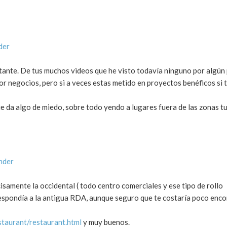
der
tante. De tus muchos videos que he visto todavía ninguno por algún p
r negocios, pero si a veces estas metido en proyectos benéficos si 
e da algo de miedo, sobre todo yendo a lugares fuera de las zonas tu
nder
isamente la occidental ( todo centro comerciales y ese tipo de rollo
respondía a la antigua RDA, aunque seguro que te costaría poco enco
taurant/restaurant.html
y muy buenos.