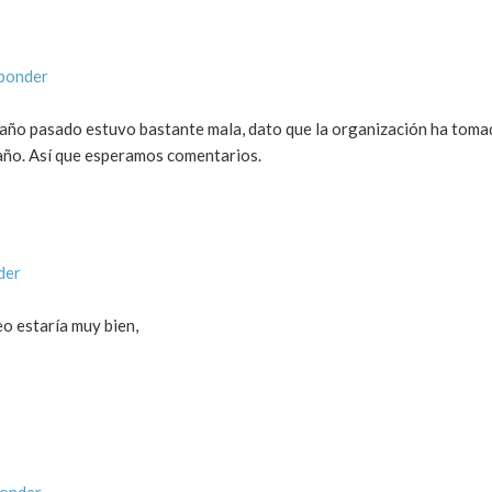
sponder
El año pasado estuvo bastante mala, dato que la organización ha tom
año. Así que esperamos comentarios.
der
eo estaría muy bien,
ponder