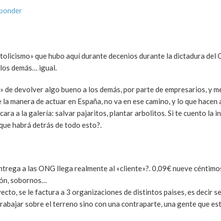
sponder
tolicismo» que hubo aquí durante decenios durante la dictadura del 
los demás… igual.
 de devolver algo bueno a los demás, por parte de empresarios, y me
 la manera de actuar en España, no va en ese camino, y lo que hacen
ra a la galería: salvar pajaritos, plantar arbolitos. Si te cuento la i
¿que habrá detrás de todo esto?.
ntrega a las ONG llega realmente al «cliente»?. 0,09€ nueve céntimo
ción, sobornos…
to, se le factura a 3 organizaciones de distintos paises, es decir s
rabajar sobre el terreno sino con una contraparte, una gente que está