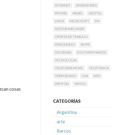
INTERNET
INVERSIONES
IPHONE
ISRAEL
JAZZTEL
LINUS
MICROSOFT
MV
NESTOR KIRCHNER
OFERTA DE TRABAJO
PERIODISMO
SKYPE
SOCIEDAD
SOUTHERN WINDS
TECNOLOGIA
TELEFONIA MOVIL
TELEFÓNICA
TERRORISMO
USA
WIFI
WIFIFON
YAHOO
ezcan cosas
CATEGORÍAS
Argentina
arte
Barcos