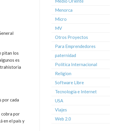
Medio Oriente
Menorca
Micro
MV
General
Otros Proyectos
Para Emprendedores
 pitan los
paternidad
 algunos es
Política Internacional
ntrahistoria
Religion
Software Libre
Tecnología e Internet
s por cada
USA
Viajes
e cobra por
Web 2.0
 en el país y