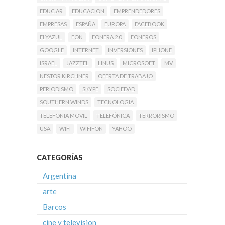
EDUC.AR
EDUCACION
EMPRENDEDORES
EMPRESAS
ESPAÑA
EUROPA
FACEBOOK
FLYAZUL
FON
FONERA 2.0
FONEROS
GOOGLE
INTERNET
INVERSIONES
IPHONE
ISRAEL
JAZZTEL
LINUS
MICROSOFT
MV
NESTOR KIRCHNER
OFERTA DE TRABAJO
PERIODISMO
SKYPE
SOCIEDAD
SOUTHERN WINDS
TECNOLOGIA
TELEFONIA MOVIL
TELEFÓNICA
TERRORISMO
USA
WIFI
WIFIFON
YAHOO
CATEGORÍAS
Argentina
arte
Barcos
cine y television