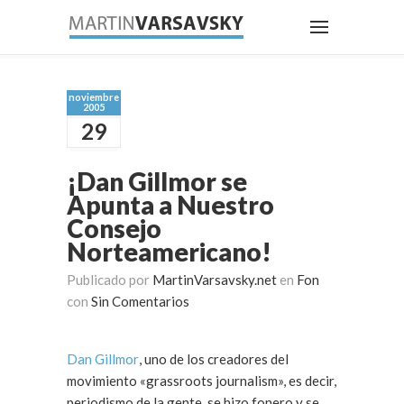
noviembre
2005
29
¡Dan Gillmor se
Apunta a Nuestro
Consejo
Norteamericano!
Publicado por
MartinVarsavsky.net
en
Fon
con
Sin Comentarios
Dan Gillmor
, uno de los creadores del
movimiento «grassroots journalism», es decir,
periodismo de la gente, se hizo fonero y se