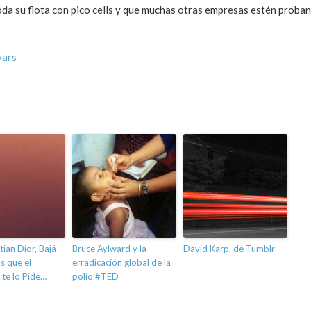
da su flota con pico cells y que muchas otras empresas estén proba
vars
tian Dior, Bajá
Bruce Aylward y la
David Karp, de Tumblr
os que el
erradicación global de la
te lo Pide…
polio #TED