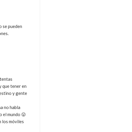
no se pueden
ones.
ntentas
y que tener en
estino y gente
na no habla
do el mundo 😛
n los móviles