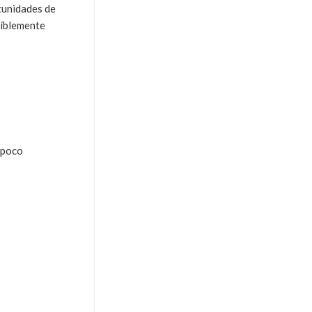
rtunidades de
eíblemente
 poco