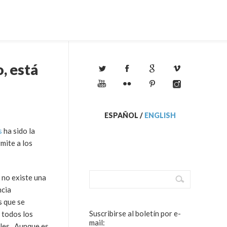
, está
ESPAÑOL
/
ENGLISH
s
ha sido la
mite a los
 no existe una
ncia
s que se
Suscribirse al boletín por e-
e todos los
mail:
iles. Aunque es