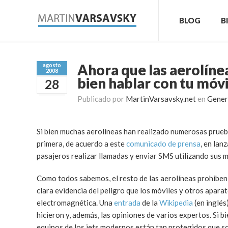
BLOG
B
Ahora que las aerolíne
agosto
2008
bien hablar con tu móvi
28
Publicado por
MartinVarsavsky.net
en
Gener
Si bien muchas aerolíneas han realizado numerosas prueb
primera, de acuerdo a este
comunicado de prensa
, en lan
pasajeros realizar llamadas y enviar SMS utilizando sus m
Como todos sabemos, el resto de las aerolíneas prohiben e
clara evidencia del peligro que los móviles y otros apar
electromagnética. Una
entrada
de la
Wikipedia
(en inglés
hicieron y, además, las opiniones de varios expertos. Si b
equipos de los jets modernos están tan protegidos que s