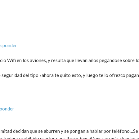
esponder
icio Wifi en los aviones, y resulta que llevan años pegándose sobre lo
eguridad del tipo «ahora te quito esto, y luego te lo ofrezco pagan
sponder
a mitad decidan que se aburren y se pongan a hablar por teléfono…Se
estuviera prohibido usarlos para llamar (email/sms son más slencioso