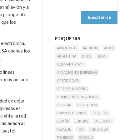
en mi avion y a
 a proóposito
 que los
ETIQUETAS
 electrónica.
AEROLINEAS
ANDROID
APPLE
 USA apenas los
ARGENTINA
BILLS
BLOG
.
COMPARTIR WIFI
rolineas
CREACIÓN DE EMPRESAS
ser muy pesado.
CREATIVIDAD
CRISIS FINANCIERA
CUMBRE INTERNACIONAL
dad de dejar
EDUC.AR
EDUCACION
empresas es
EMPRENDEDORES
EMPRESAS
e ahí a la red
ESPAÑA
EUROPA
FACEBOOK
trasladada al
FLYAZUL
FON
FONERA 2.0
 pastel.
FONEROS
GOOGLE