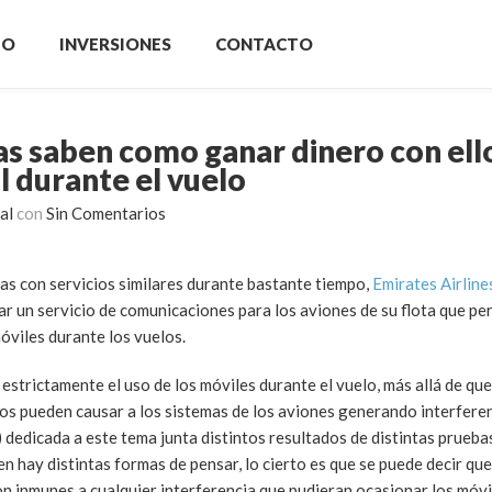
IO
INVERSIONES
CONTACTO
as saben como ganar dinero con ello
l durante el vuelo
al
con
Sin Comentarios
as con servicios similares durante bastante tiempo,
Emirates Airline
zar un servicio de comunicaciones para los aviones de su flota que per
óviles durante los vuelos.
strictamente el uso de los móviles durante el vuelo, más allá de que
atos pueden causar a los sistemas de los aviones generando interfere
) dedicada a este tema junta distintos resultados de distintas prueba
ien hay distintas formas de pensar, lo cierto es que se puede decir qu
on inmunes a cualquier interferencia que pudieran ocasionar los móv