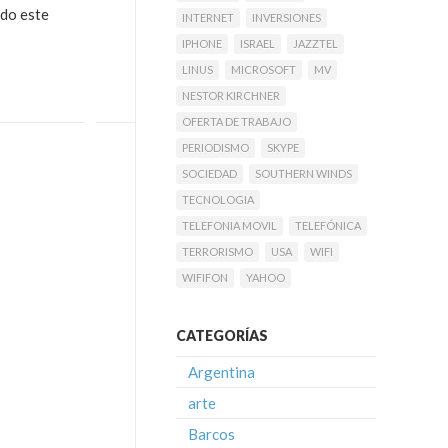
ndo este
INTERNET
INVERSIONES
IPHONE
ISRAEL
JAZZTEL
LINUS
MICROSOFT
MV
NESTOR KIRCHNER
OFERTA DE TRABAJO
PERIODISMO
SKYPE
SOCIEDAD
SOUTHERN WINDS
TECNOLOGIA
TELEFONIA MOVIL
TELEFÓNICA
TERRORISMO
USA
WIFI
WIFIFON
YAHOO
CATEGORÍAS
Argentina
arte
Barcos