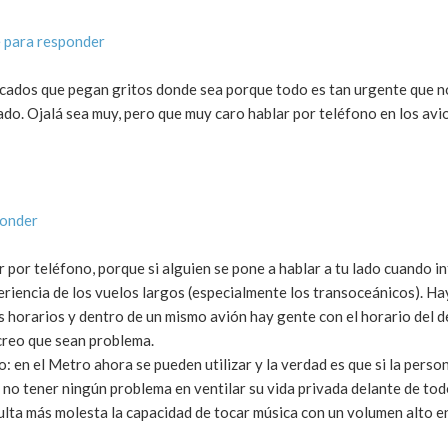
 para responder
ducados que pegan gritos donde sea porque todo es tan urgente que 
ado. Ojalá sea muy, pero que muy caro hablar por teléfono en los avi
ponder
 por teléfono, porque si alguien se pone a hablar a tu lado cuando i
riencia de los vuelos largos (especialmente los transoceánicos). Ha
 horarios y dentro de un mismo avión hay gente con el horario del d
 creo que sean problema.
: en el Metro ahora se pueden utilizar y la verdad es que si la perso
 no tener ningún problema en ventilar su vida privada delante de to
ulta más molesta la capacidad de tocar música con un volumen alto e