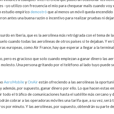
ies –yo utilizo con frecuencia el mio para chequear mails cuando voy 
n estudio empírico
demostró
que al menos un móvil queda encendido
eron antes una buena razón o incentivo para realizar pruebas ni dejar
surdo en Iberia, que es la aerolinea más retrógrada con el tema de la
uelo cuando todas las aerolineas de otros países si te dejaban. Y en
tras europeas, como Air France, hay que esperar a llegar a la terminal
oso, pero es gracioso que solo cuando empiezan a ganar dinero las ae
 molesto. Una persona gritando por el teléfono al lado tuyo puede 
omo
AeroMobile
y
OnAir
están ofreciendo a las aerolíneas la oportuni
 y además, por supuesto, ganar dinero por ello. Lo que hacen estas 
ir todo el tráfico de comunicaciones hasta el satélite más cercano y d
drán cobrar a las operadoras móviles una tarifa que, a su vez, será 
os por minuto. Y las aerolíneas, por supuesto, obtendrán su parte del