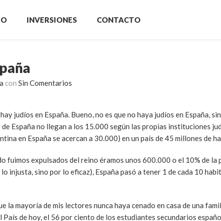
IO
INVERSIONES
CONTACTO
España
a
con
Sin Comentarios
no hay judíos en España. Bueno, no es que no haya judíos en España, s
de España no llegan a los 15.000 según las propias instituciones ju
ntina en España se acercan a 30.000) en un país de 45 millones de ha
o fuimos expulsados del reino éramos unos 600.000 o el 10% de la 
 lo injusta, sino por lo eficaz), España pasó a tener 1 de cada 10 habi
ue la mayoría de mis lectores nunca haya cenado en casa de una famili
 País de hoy, el 56 por ciento de los estudiantes secundarios españo