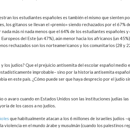
estran los estudiantes españoles es también el mismo que sienten po
es, los gitanos se llevan el «premio» siendo rechazados por el 67% d
r nada más ni nada menos que el 64% de los estudiantes españoles y
 Europeos del Este (un 47%), aún menor hacia los africanos (un 45%),
 menos rechazados son los norteamericanos y los comunitarios (28 y 
y los judíos? Que el prejuicio antisemita del escolar español medio e
stadísticamente improbable– sino por la historia antisemita español
bia en este país. ¿Cómo puede ser que haya desprecio por el judío si
ño o avaro cuando en Estados Unidos son las instituciones judías las
oría de los casos a no judíos.
ñoles
que habitualmente atacan a los 6 millones de israelíes judíos –
la violencia en el mundo árabe y musulmán (cuando los palestinos r