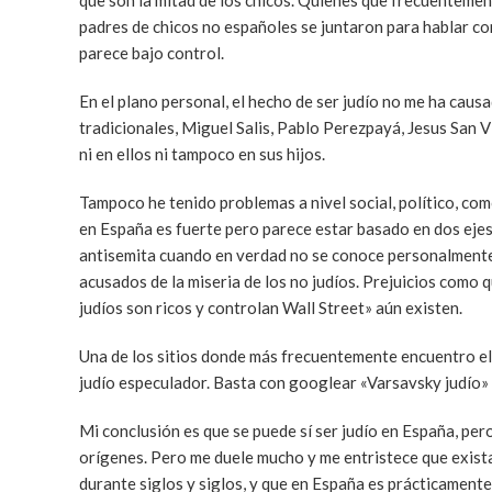
que son la mitad de los chicos. Quienes que frecuenteme
padres de chicos no españoles se juntaron para hablar co
parece bajo control.
En el plano personal, el hecho de ser judío no me ha cau
tradicionales, Miguel Salis, Pablo Perezpayá, Jesus San 
ni en ellos ni tampoco en sus hijos.
Tampoco he tenido problemas a nivel social, político, co
en España es fuerte pero parece estar basado en dos ejes: 
antisemita cuando en verdad no se conoce personalmente 
acusados de la miseria de los no judíos. Prejuicios como
judíos son ricos y controlan Wall Street» aún existen.
Una de los sitios donde más frecuentemente encuentro el
judío especulador. Basta con googlear «Varsavsky judío» 
Mi conclusión es que se puede sí ser judío en España, pero
orígenes. Pero me duele mucho y me entristece que exista
durante siglos y siglos, y que en España es prácticamente 