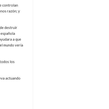
ue controlan
enos razón; y
 de destruir
n española
 ayudara a que
 el mundo vería
 todos los
leva actuando