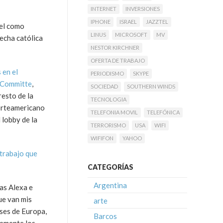
INTERNET
INVERSIONES
IPHONE
ISRAEL
JAZZTEL
ael como
LINUS
MICROSOFT
MV
recha católica
NESTOR KIRCHNER
OFERTA DE TRABAJO
 en el
PERIODISMO
SKYPE
 Committe
,
SOCIEDAD
SOUTHERN WINDS
resto de la
TECNOLOGIA
norteamericano
TELEFONIA MOVIL
TELEFÓNICA
 lobby de la
TERRORISMO
USA
WIFI
WIFIFON
YAHOO
 trabajo que
CATEGORÍAS
Argentina
jas Alexa e
ue van mis
arte
íses de Europa,
Barcos