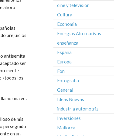
temente los
cine y television
ue ahora
Cultura
Economia
spañolas
Energías Alternativas
do prejuicios
enseñanza
España
io antisemita
Europa
á aceptado ser
uentemente
Fon
o «todos los
Fotografia
General
 llamó una vez
Ideas Nuevas
industria automotriz
Inversiones
ulloso de mis
io perseguido
Mallorca
iente en un