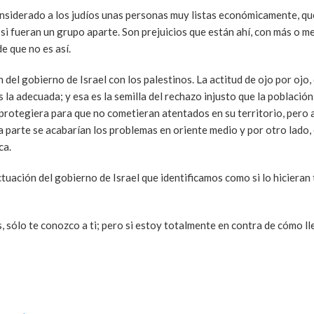
considerado a los judíos unas personas muy listas económicamente, q
si fueran un grupo aparte. Son prejuicios que están ahí, con más o m
e que no es así.
del gobierno de Israel con los palestinos. La actitud de ojo por ojo,
s la adecuada; y esa es la semilla del rechazo injusto que la població
 se protegiera para que no cometieran atentados en su territorio, pero
a parte se acabarían los problemas en oriente medio y por otro lado,
ca.
tuación del gobierno de Israel que identificamos como si lo hicieran
, sólo te conozco a ti; pero si estoy totalmente en contra de cómo l