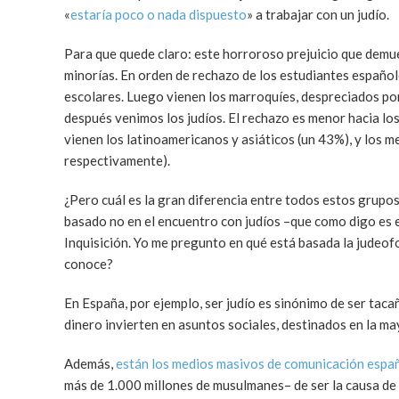
«
estaría poco o nada dispuesto
» a trabajar con un judío.
Para que quede claro: este horroroso prejuicio que demu
minorías. En orden de rechazo de los estudiantes español
escolares. Luego vienen los marroquíes, despreciados po
después venimos los judíos. El rechazo es menor hacia los
vienen los latinoamericanos y asiáticos (un 43%), y los
respectivamente).
¿Pero cuál es la gran diferencia entre todos estos grupos 
basado no en el encuentro con judíos –que como digo es e
Inquisición. Yo me pregunto en qué está basada la judeofo
conoce?
En España, por ejemplo, ser judío es sinónimo de ser taca
dinero invierten en asuntos sociales, destinados en la may
Además,
están los medios masivos de comunicación espa
más de 1.000 millones de musulmanes– de ser la causa de 