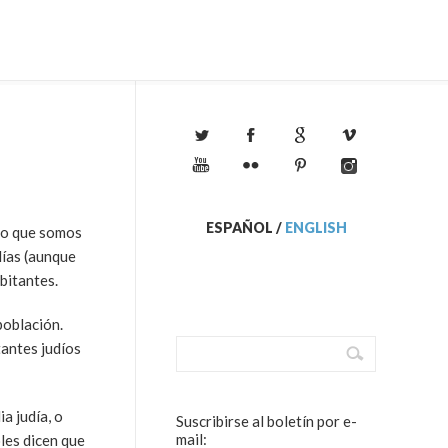
ESPAÑOL
/
ENGLISH
ino que somos
días (aunque
bitantes.
población.
tantes judíos
a judía, o
Suscribirse al boletín por e-
mail:
les dicen que