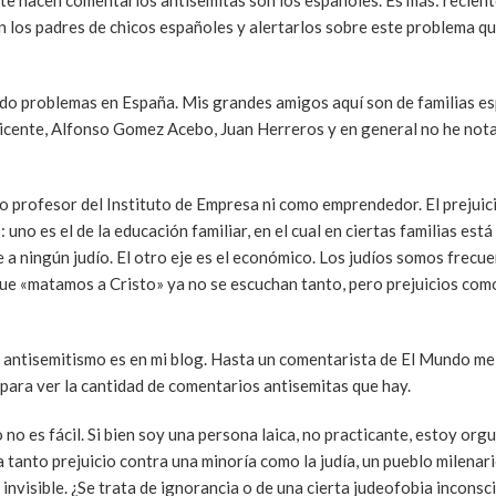
nte hacen comentarios antisemitas son los españoles. Es más: recien
n los padres de chicos españoles y alertarlos sobre este problema q
sado problemas en España. Mis grandes amigos aquí son de familias e
Vicente, Alfonso Gomez Acebo, Juan Herreros y en general no he nota
mo profesor del Instituto de Empresa ni como emprendedor. El prejuic
uno es el de la educación familiar, en el cual en ciertas familias est
a ningún judío. El otro eje es el económico. Los judíos somos frec
 que «matamos a Cristo» ya no se escuchan tanto, pero prejuicios com
 antisemitismo es en mi blog. Hasta un comentarista de El Mundo me
para ver la cantidad de comentarios antisemitas que hay.
 no es fácil. Si bien soy una persona laica, no practicante, estoy org
 tanto prejuicio contra una minoría como la judía, un pueblo milenar
invisible. ¿Se trata de ignorancia o de una cierta judeofobia inconsc