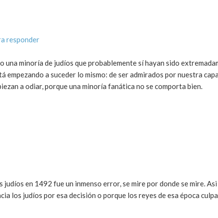
ra responder
ado una minoría de judíos que probablemente sí hayan sido extremad
está empezando a suceder lo mismo: de ser admirados por nuestra cap
ezan a odiar, porque una minoría fanática no se comporta bien.
s judíos en 1492 fue un inmenso error, se mire por donde se mire. Asi
cia los judíos por esa decisión o porque los reyes de esa época culpa