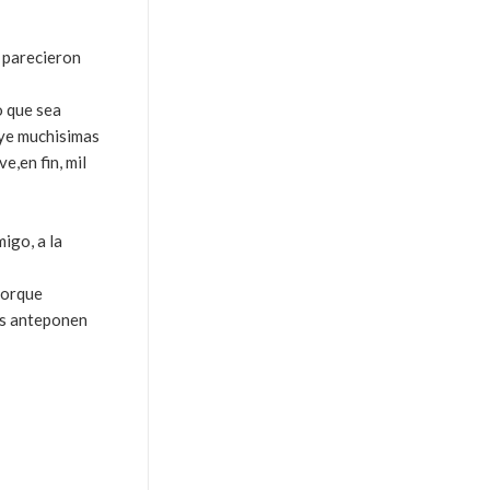
e parecieron
o que sea
uye muchisimas
e,en fin, mil
igo, a la
porque
os anteponen