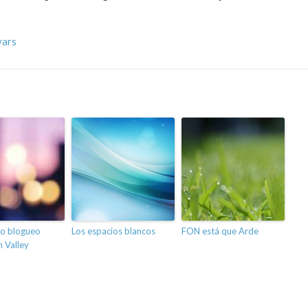
vars
no blogueo
Los espacios blancos
FON está que Arde
 Valley