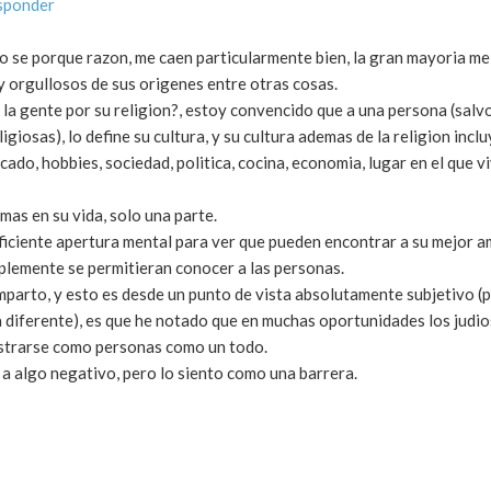
sponder
no se porque razon, me caen particularmente bien, la gran mayoria m
y orgullosos de sus origenes entre otras cosas.
 la gente por su religion?, estoy convencido que a una persona (salv
iosas), lo define su cultura, y su cultura ademas de la religion incl
ado, hobbies, sociedad, politica, cocina, economia, lugar en el que viv
mas en su vida, solo una parte.
ficiente apertura mental para ver que pueden encontrar a su mejor am
mplemente se permitieran conocer a las personas.
comparto, y esto es desde un punto de vista absolutamente subjetivo (
a diferente), es que he notado que en muchas oportunidades los judi
mostrarse como personas como un todo.
 a algo negativo, pero lo siento como una barrera.