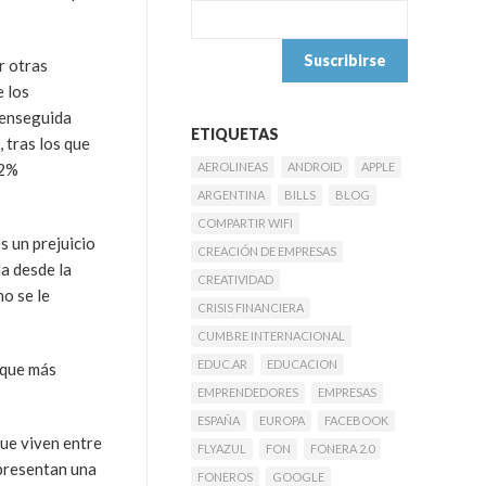
r otras
e los
 enseguida
ETIQUETAS
 tras los que
22%
AEROLINEAS
ANDROID
APPLE
ARGENTINA
BILLS
BLOG
COMPARTIR WIFI
s un prejuicio
CREACIÓN DE EMPRESAS
a desde la
CREATIVIDAD
no se le
CRISIS FINANCIERA
CUMBRE INTERNACIONAL
EDUC.AR
EDUCACION
 que más
EMPRENDEDORES
EMPRESAS
ESPAÑA
EUROPA
FACEBOOK
que viven entre
FLYAZUL
FON
FONERA 2.0
epresentan una
FONEROS
GOOGLE