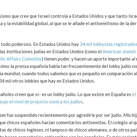
sismo que cree que Israel controla a Estados Unidos y que tanto Isr
y la estabilidad global, al que se le añade el antisemitismo de la de
ío todo poderoso. En Estados Unidos hay
34 mil lobbystas registrados
 las instituciones judías en Estados Unidos (como el
American Jewish
blic Affairs Committe
) tienen poder, y hacen un aporte importante al 
e cómo la prensa española habla tan frecuentemente del lobby judío 
omía mundial, cuando todos sabemos que es pequeño en comparación al
34 mil otros lobbies que hay en Estados Unidos.
ñoles creen que sí– es un lobby judío. Lo que existe en España es
el
je el nivel de prejuicio contra los judíos
.
Tom fue suspendido recientemente por agredirle por ser judío. Mis hi
 que chicos españoles hacían comentarios antisemitas. El colegio al q
tas de chicos ingleses, ni tampoco de chicos alemanes, o de otros pa