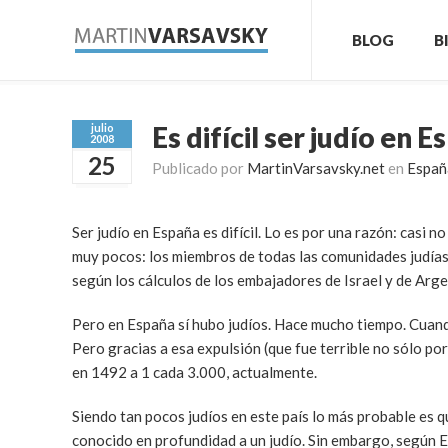
BLOG
B
Es difícil ser judío en 
julio
2008
25
Publicado por
MartinVarsavsky.net
en
Españ
Ser judío en España es difícil. Lo es por una razón: casi 
muy pocos: los miembros de todas las comunidades judías 
según los cálculos de los embajadores de Israel y de Arge
Pero en España sí hubo judíos. Hace mucho tiempo. Cuand
Pero gracias a esa expulsión (que fue terrible no sólo por
en 1492 a 1 cada 3.000, actualmente.
Siendo tan pocos judíos en este país lo más probable es q
conocido en profundidad a un judío. Sin embargo, según El