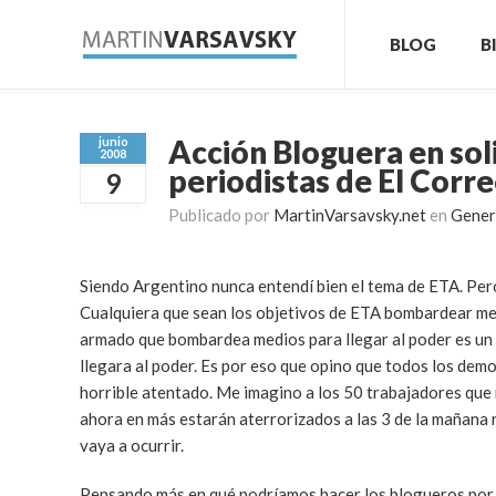
BLOG
B
Acción Bloguera en sol
junio
2008
periodistas de El Corr
9
Publicado por
MartinVarsavsky.net
en
Gener
Siendo Argentino nunca entendí bien el tema de ETA. Per
Cualquiera que sean los objetivos de ETA bombardear med
armado que bombardea medios para llegar al poder es un g
llegara al poder. Es por eso que opino que todos los demo
horrible atentado. Me imagino a los 50 trabajadores que n
ahora en más estarán aterrorizados a las 3 de la mañana
vaya a ocurrir.
Pensando más en qué podríamos hacer los blogueros por l