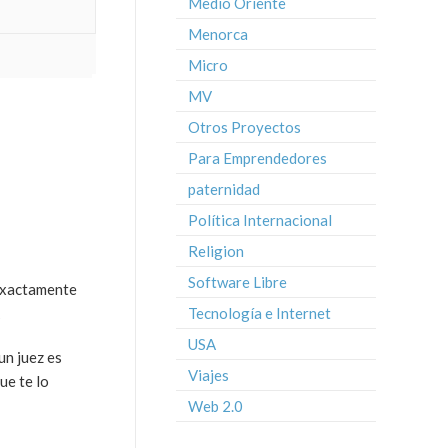
Medio Oriente
Menorca
Micro
MV
Otros Proyectos
Para Emprendedores
paternidad
Política Internacional
Religion
Software Libre
 exactamente
Tecnología e Internet
USA
un juez es
Viajes
ue te lo
Web 2.0