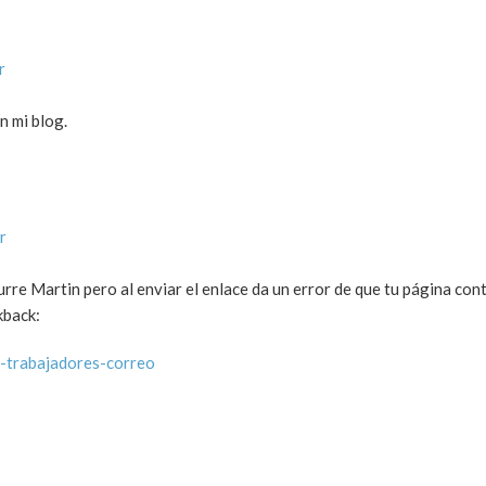
r
n mi blog.
r
re Martin pero al enviar el enlace da un error de que tu página con
kback:
a-trabajadores-correo