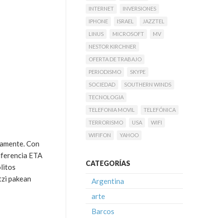
INTERNET
INVERSIONES
IPHONE
ISRAEL
JAZZTEL
LINUS
MICROSOFT
MV
NESTOR KIRCHNER
OFERTA DE TRABAJO
PERIODISMO
SKYPE
SOCIEDAD
SOUTHERN WINDS
TECNOLOGIA
TELEFONIA MOVIL
TELEFÓNICA
TERRORISMO
USA
WIFI
WIFIFON
YAHOO
ivamente. Con
diferencia ETA
CATEGORÍAS
litos
tzi pakean
Argentina
arte
Barcos