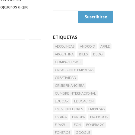
blogueros a que
ETIQUETAS
AEROLINEAS
ANDROID
APPLE
ARGENTINA
BILLS
BLOG
COMPARTIR WIFI
CREACIÓN DE EMPRESAS
CREATIVIDAD
CRISIS FINANCIERA
CUMBRE INTERNACIONAL
EDUC.AR
EDUCACION
EMPRENDEDORES
EMPRESAS
ESPAÑA
EUROPA
FACEBOOK
FLYAZUL
FON
FONERA 2.0
FONEROS
GOOGLE