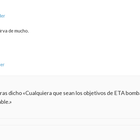
der
sirva de mucho.
der
as dicho «Cualquiera que sean los objetivos de ETA bom
ble.»