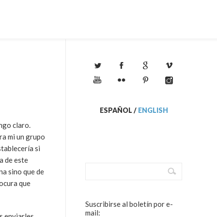
ESPAÑOL
/
ENGLISH
ngo claro.
ra mi un grupo
tablecería si
a de este
na sino que de
locura que
Suscribirse al boletín por e-
mail:
s enviarles