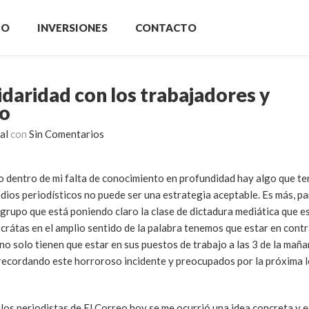
IO
INVERSIONES
CONTACTO
idaridad con los trabajadores y
eo
al
con
Sin Comentarios
o dentro de mi falta de conocimiento en profundidad hay algo que te
ios periodísticos no puede ser una estrategia aceptable. Es más, pa
rupo que está poniendo claro la clase de dictadura mediática que es
crátas en el amplio sentido de la palabra tenemos que estar en contr
o solo tienen que estar en sus puestos de trabajo a las 3 de la maña
 recordando este horroroso incidente y preocupados por la próxima 
os periodistas de El Correo hoy se me ocurrió una idea concreta y e