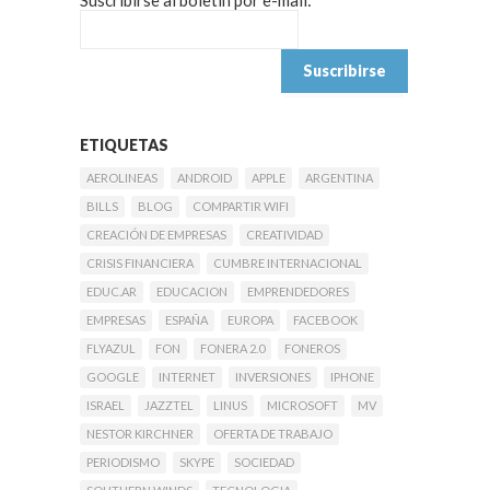
Suscribirse al boletín por e-mail:
ETIQUETAS
AEROLINEAS
ANDROID
APPLE
ARGENTINA
BILLS
BLOG
COMPARTIR WIFI
CREACIÓN DE EMPRESAS
CREATIVIDAD
CRISIS FINANCIERA
CUMBRE INTERNACIONAL
EDUC.AR
EDUCACION
EMPRENDEDORES
EMPRESAS
ESPAÑA
EUROPA
FACEBOOK
FLYAZUL
FON
FONERA 2.0
FONEROS
GOOGLE
INTERNET
INVERSIONES
IPHONE
ISRAEL
JAZZTEL
LINUS
MICROSOFT
MV
NESTOR KIRCHNER
OFERTA DE TRABAJO
PERIODISMO
SKYPE
SOCIEDAD