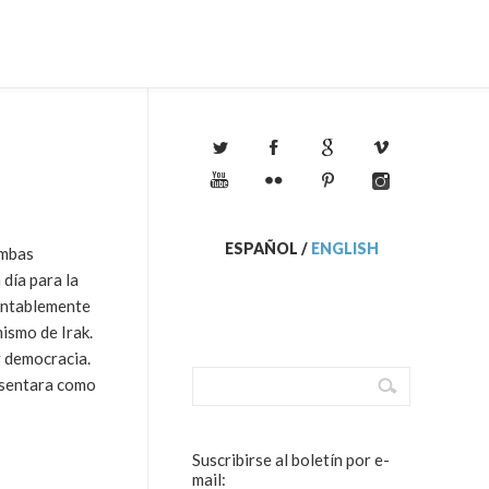
ESPAÑOL
/
ENGLISH
ombas
día para la
entablemente
ismo de Irak.
y democracia.
resentara como
Suscribirse al boletín por e-
mail: