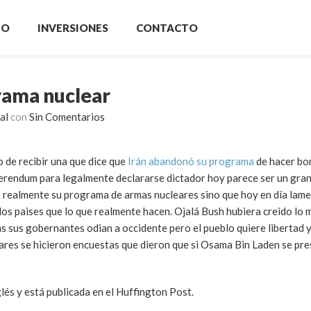
IO
INVERSIONES
CONTACTO
rama nuclear
al
con
Sin Comentarios
 de recibir una que dice que
Irán abandonó su programa
de hacer b
ferendum para legalmente declararse dictador hoy parece ser un gran 
 realmente su programa de armas nucleares sino que hoy en día lam
os paises que lo que realmente hacen. Ojalá Bush hubiera creido lo m
s sus gobernantes odian a occidente pero el pueblo quiere libertad 
eares se hicieron encuestas que dieron que si Osama Bin Laden se p
lés y está publicada en el Huffington Post.