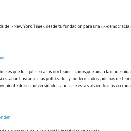
eeds del «New York Time», desde tu fundacion para una «»»democracia
nder
 time es que los quieren a los norteamericanos,que aman la modernida
 si estaban bastante más politizados y modernizados ,además de tene
roveniente de sus universidades ,ahora se está volviendo más cerrada
onder
.No sabía lo de la reelección indefinida en españa-