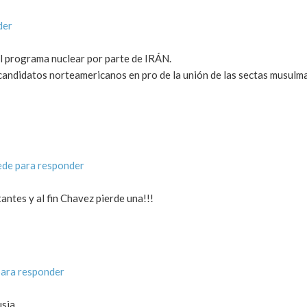
der
l programa nuclear por parte de IRÁN.
s candidatos norteamericanos en pro de la unión de las sectas musulm
de para responder
antes y al fin Chavez pierde una!!!
ara responder
sia.