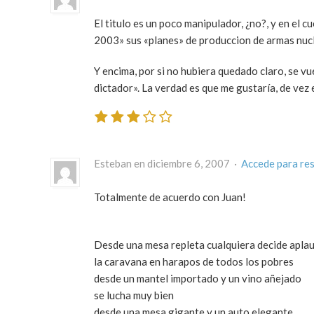
El titulo es un poco manipulador, ¿no?, y en el 
2003» sus «planes» de produccion de armas nuc
Y encima, por si no hubiera quedado claro, se v
dictador». La verdad es que me gustaría, de vez e
Esteban en diciembre 6, 2007 ·
Accede para re
Totalmente de acuerdo con
Juan
!
Desde una mesa repleta cualquiera decide aplau
la caravana en harapos de todos los pobres
desde un mantel importado y un vino añejado
se lucha muy bien
desde una mesa gigante y un auto elegante