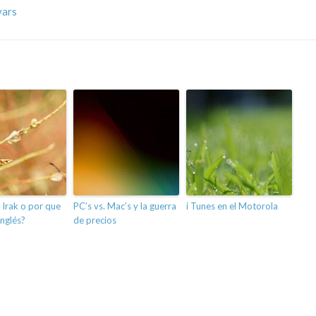
vars
 Irak o por que
PC’s vs. Mac’s y la guerra
i Tunes en el Motorola
inglés?
de precios