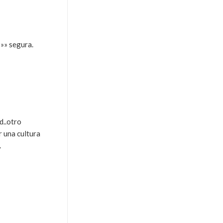
»»» segura.
d..otro
r una cultura
.