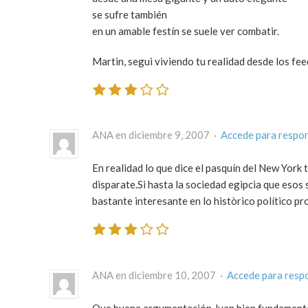
se sufre también
en un amable festín se suele ver combatir.
Martin, segui viviendo tu realidad desde los f
ANA en diciembre 9, 2007 ·
Accede para respo
En realidad lo que dice el pasquín del New York
disparate.Si hasta la sociedad egipcia que esos
bastante interesante en lo històrico político p
ANA en diciembre 10, 2007 ·
Accede para resp
Que buena argumentación Juan,bien fundamentada