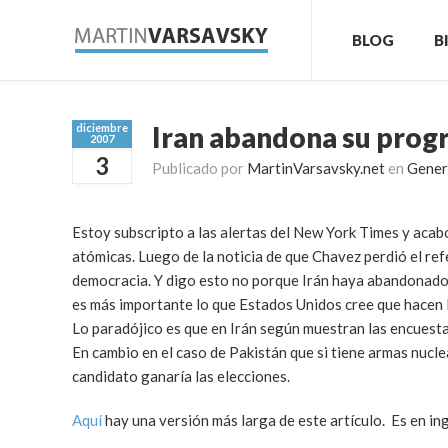
BLOG
B
Iran abandona su prog
diciembre
2007
3
Publicado por
MartinVarsavsky.net
en
Gener
Estoy subscripto a las alertas del New York Times y acabo
atómicas. Luego de la noticia de que Chavez perdió el re
democracia. Y digo esto no porque Irán haya abandonado
es más importante lo que Estados Unidos cree que hacen l
Lo paradójico es que en Irán según muestran las encuesta
En cambio en el caso de Pakistán que si tiene armas nucl
candidato ganaría las elecciones.
Aquí
hay una versión más larga de este artículo. Es en ing