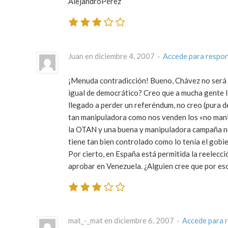
AlejandroPérez
Juan en diciembre 4, 2007 ·
Accede para respo
¡Menuda contradicción! Bueno, Chávez no será ta
igual de democrático? Creo que a mucha gente l
llegado a perder un referéndum, no creo (pura d
tan manipuladora como nos venden los «no mani
la OTAN y una buena y manipuladora campaña nos
tiene tan bien controlado como lo tenía el gobi
Por cierto, en España está permitida la reelecc
aprobar en Venezuela. ¿Alguien cree que por e
mat_-_mat en diciembre 6, 2007 ·
Accede para 