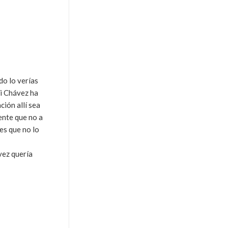
do lo verías
Si Chávez ha
ción allí sea
ente que no a
es que no lo
vez quería