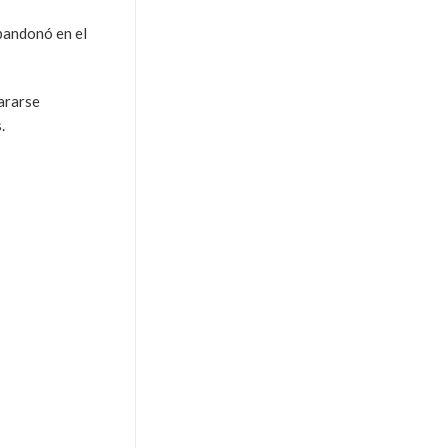
abandonó en el
lararse
.