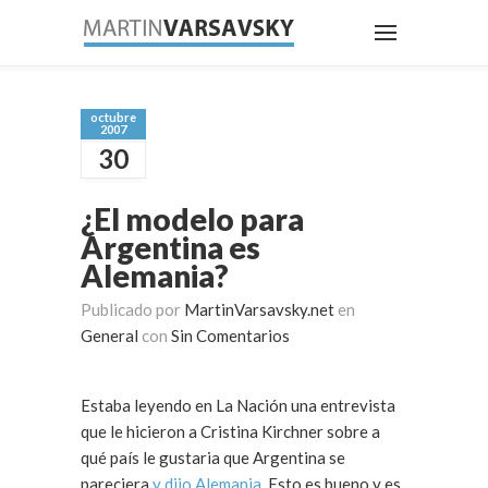
octubre
2007
30
¿El modelo para
Argentina es
Alemania?
Publicado por
MartinVarsavsky.net
en
General
con
Sin Comentarios
Estaba leyendo en La Nación una entrevista
que le hicieron a Cristina Kirchner sobre a
qué país le gustaria que Argentina se
pareciera
y dijo Alemania
. Esto es bueno y es