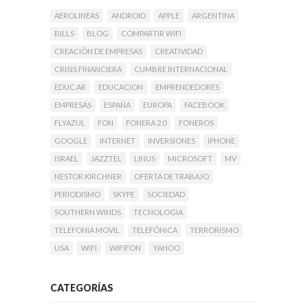
AEROLINEAS
ANDROID
APPLE
ARGENTINA
BILLS
BLOG
COMPARTIR WIFI
CREACIÓN DE EMPRESAS
CREATIVIDAD
CRISIS FINANCIERA
CUMBRE INTERNACIONAL
EDUC.AR
EDUCACION
EMPRENDEDORES
EMPRESAS
ESPAÑA
EUROPA
FACEBOOK
FLYAZUL
FON
FONERA 2.0
FONEROS
GOOGLE
INTERNET
INVERSIONES
IPHONE
ISRAEL
JAZZTEL
LINUS
MICROSOFT
MV
NESTOR KIRCHNER
OFERTA DE TRABAJO
PERIODISMO
SKYPE
SOCIEDAD
SOUTHERN WINDS
TECNOLOGIA
TELEFONIA MOVIL
TELEFÓNICA
TERRORISMO
USA
WIFI
WIFIFON
YAHOO
CATEGORÍAS