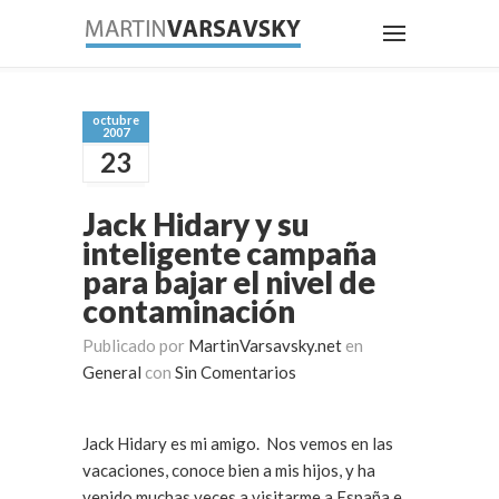
octubre
2007
23
Jack Hidary y su
inteligente campaña
para bajar el nivel de
contaminación
Publicado por
MartinVarsavsky.net
en
General
con
Sin Comentarios
Jack Hidary es mi amigo. Nos vemos en las
vacaciones, conoce bien a mis hijos, y ha
venido muchas veces a visitarme a España e