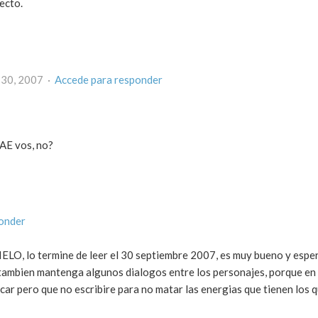
recto.
 30, 2007 ·
Accede para responder
RAE vos, no?
onder
LO, lo termine de leer el 30 septiembre 2007, es muy bueno y esper
e tambien mantenga algunos dialogos entre los personajes, porque en 
ar pero que no escribire para no matar las energias que tienen los 