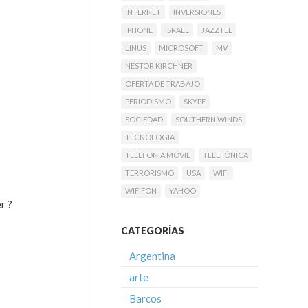
INTERNET
INVERSIONES
IPHONE
ISRAEL
JAZZTEL
LINUS
MICROSOFT
MV
NESTOR KIRCHNER
OFERTA DE TRABAJO
PERIODISMO
SKYPE
SOCIEDAD
SOUTHERN WINDS
TECNOLOGIA
TELEFONIA MOVIL
TELEFÓNICA
TERRORISMO
USA
WIFI
WIFIFON
YAHOO
r ?
CATEGORÍAS
Argentina
arte
Barcos