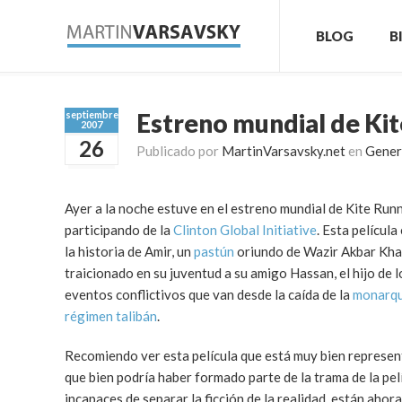
BLOG
B
Estreno mundial de Kit
septiembre
2007
26
Publicado por
MartinVarsavsky.net
en
Gener
Ayer a la noche estuve en el estreno mundial de Kite Run
participando de la
Clinton Global Initiative
. Esta películ
la historia de Amir, un
pastún
oriundo de Wazir Akbar Khan,
traicionado en su juventud a su amigo Hassan, el hijo de l
eventos conflictivos que van desde la caída de la
monarqu
régimen talibán
.
Recomiendo ver esta película que está muy bien represen
que bien podría haber formado parte de la trama de la pelí
incapaces de separar la ficción de la realidad, están ahor