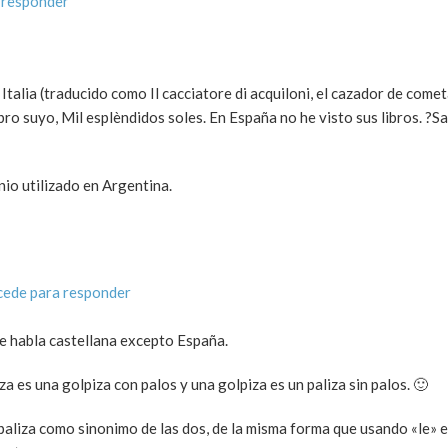
 responder
n Italia (traducido como Il cacciatore di acquiloni, el cazador de comet
ro suyo, Mil esplèndidos soles. En España no he visto sus libros. ?Sa
io utilizado en Argentina.
cede para responder
e habla castellana excepto España.
iza es una golpiza con palos y una golpiza es un paliza sin palos. 🙂
paliza como sinonimo de las dos, de la misma forma que usando «le» 