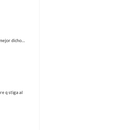
… mejor dicho…
ere q stiga al