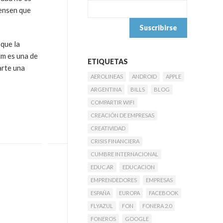
iensen que
 que la
lm es una de
ETIQUETAS
arte una
AEROLINEAS
ANDROID
APPLE
ARGENTINA
BILLS
BLOG
COMPARTIR WIFI
CREACIÓN DE EMPRESAS
CREATIVIDAD
CRISIS FINANCIERA
CUMBRE INTERNACIONAL
EDUC.AR
EDUCACION
EMPRENDEDORES
EMPRESAS
ESPAÑA
EUROPA
FACEBOOK
FLYAZUL
FON
FONERA 2.0
FONEROS
GOOGLE