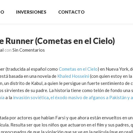
IO
INVERSIONES
CONTACTO
e Runner (Cometas en el Cielo)
al
con
Sin Comentarios
ner (traducida al español como
Cometas en el Cielo
) en Nueva York, 
a está basada en una novela de
Khaled Hosseini
(con quien estoy en la
 un distrito de Kabul, a quien le persigue un fuerte sentimiento de 
os sirvientes de su padre. La historia tiene como telón de fondo una 
ía
a la
invasión soviética
,
el éxodo masivo de afganos a Pakistán y 
tada por actores que hablan Farsi y que ahora están envueltos en u
cula. Resulta ser que los niños que actuaron en el film y sus padres, 
a preocupados de que la violación que se ve en la película (que en real