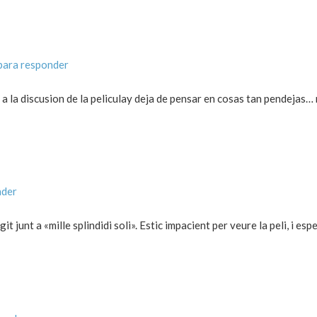
para responder
 a la discusion de la peliculay deja de pensar en cosas tan pendejas
nder
egit junt a «mille splindidi soli». Estic impacient per veure la peli, i esp