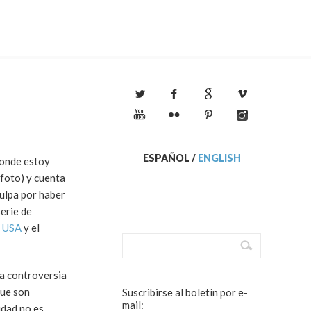
ESPAÑOL
/
ENGLISH
donde estoy
 foto) y cuenta
culpa por haber
serie de
a USA
y el
na controversia
que son
Suscribirse al boletín por e-
mail:
idad no es