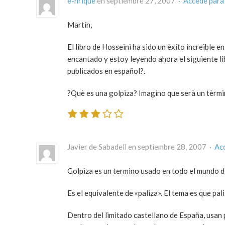
e-nrique
en septiembre 27, 2007 ·
Accede para
Martìn,
El libro de Hosseini ha sido un èxito increible e
encantado y estoy leyendo ahora el siguiente lib
publicados en español?.
?Què es una golpiza? Imagino que serà un tèrmin
Javier de Sabadell en septiembre 28, 2007 ·
Ac
Golpiza es un termino usado en todo el mundo d
Es el equivalente de «paliza». El tema es que pal
Dentro del limitado castellano de España, usan 