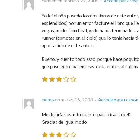
carmen en febrero 22, 2008 ·
Accede para res
Yo leí el año pasado los dos libros de este autor
esplendidos) por un error facture el libro que l
vegas, mi destino final, ya lo había terminado… 
runner (cometas en el cielo) que lo tenía hacía
aportación de este autor..
Bueno, y cuento todo esto, porque hace poquito e
que puse entre paréntesis, de la editorial salam
momo
en marzo 16, 2008 ·
Accede para respon
Me dejarias usar tu fuente, para citar la peli.
Gracias de igual modo