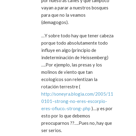
por nuestras calles y que tampoco
vayan a parar a nuestros bosques
para que no la veamos
(demagogos).
…Y sobre todo hay que tener cabeza
porque todo absolutamente todo
influye en algo (principio de
indeterminación de Heissemberg)
….Por ejemplo, las presas y los
molinos de viento que tan
ecologicos son relentizan la
rotación terrestre (
http://soneyra.blogia.com/2005/11
0101–strong-no-eres-escorpio-
eres-ofiuco.-strong-.php
)….y es por
esto por lo que debemos
preocuparnos ??….Pues no, hay que
ser serios.