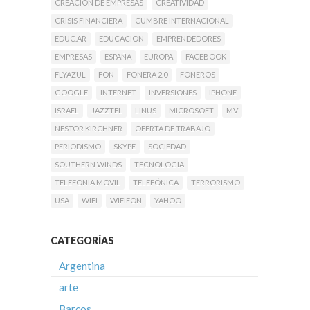
CREACIÓN DE EMPRESAS
CREATIVIDAD
CRISIS FINANCIERA
CUMBRE INTERNACIONAL
EDUC.AR
EDUCACION
EMPRENDEDORES
EMPRESAS
ESPAÑA
EUROPA
FACEBOOK
FLYAZUL
FON
FONERA 2.0
FONEROS
GOOGLE
INTERNET
INVERSIONES
IPHONE
ISRAEL
JAZZTEL
LINUS
MICROSOFT
MV
NESTOR KIRCHNER
OFERTA DE TRABAJO
PERIODISMO
SKYPE
SOCIEDAD
SOUTHERN WINDS
TECNOLOGIA
TELEFONIA MOVIL
TELEFÓNICA
TERRORISMO
USA
WIFI
WIFIFON
YAHOO
CATEGORÍAS
Argentina
arte
Barcos