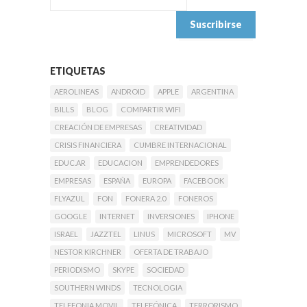
ETIQUETAS
AEROLINEAS
ANDROID
APPLE
ARGENTINA
BILLS
BLOG
COMPARTIR WIFI
CREACIÓN DE EMPRESAS
CREATIVIDAD
CRISIS FINANCIERA
CUMBRE INTERNACIONAL
EDUC.AR
EDUCACION
EMPRENDEDORES
EMPRESAS
ESPAÑA
EUROPA
FACEBOOK
FLYAZUL
FON
FONERA 2.0
FONEROS
GOOGLE
INTERNET
INVERSIONES
IPHONE
ISRAEL
JAZZTEL
LINUS
MICROSOFT
MV
NESTOR KIRCHNER
OFERTA DE TRABAJO
PERIODISMO
SKYPE
SOCIEDAD
SOUTHERN WINDS
TECNOLOGIA
TELEFONIA MOVIL
TELEFÓNICA
TERRORISMO