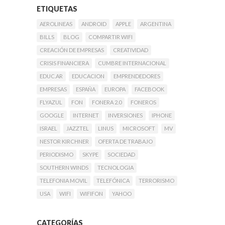
ETIQUETAS
AEROLINEAS
ANDROID
APPLE
ARGENTINA
BILLS
BLOG
COMPARTIR WIFI
CREACIÓN DE EMPRESAS
CREATIVIDAD
CRISIS FINANCIERA
CUMBRE INTERNACIONAL
EDUC.AR
EDUCACION
EMPRENDEDORES
EMPRESAS
ESPAÑA
EUROPA
FACEBOOK
FLYAZUL
FON
FONERA 2.0
FONEROS
GOOGLE
INTERNET
INVERSIONES
IPHONE
ISRAEL
JAZZTEL
LINUS
MICROSOFT
MV
NESTOR KIRCHNER
OFERTA DE TRABAJO
PERIODISMO
SKYPE
SOCIEDAD
SOUTHERN WINDS
TECNOLOGIA
TELEFONIA MOVIL
TELEFÓNICA
TERRORISMO
USA
WIFI
WIFIFON
YAHOO
CATEGORÍAS