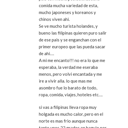
comida mucha variedad de esta,
mucho japoneses y koreanos y
chinos viven ahi.
Se ve mucho turista holandes, y
bueno las filipinas quieren puro salir
de ese pais y se enganchan con el
primer europeo que las pueda sacar
de ahi….
A mi me encanto!!! no era lo que me
esperaba, la verdad me eseraba
menos, pero volvi encantada y me
ire a vivir alla. lo que mas me
asombro fue lo barato de todo,
ropa, comida, viajes, hoteles etc….
si vas a filipinas lleva ropa muy
holgada es mucho calor, pero en el
norte es mas frio aunque nunca
tanto unos 22 grados en baguio por