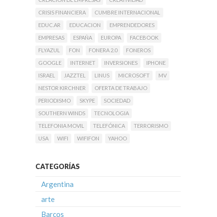
CRISIS FINANCIERA
CUMBRE INTERNACIONAL
EDUC.AR
EDUCACION
EMPRENDEDORES
EMPRESAS
ESPAÑA
EUROPA
FACEBOOK
FLYAZUL
FON
FONERA 2.0
FONEROS
GOOGLE
INTERNET
INVERSIONES
IPHONE
ISRAEL
JAZZTEL
LINUS
MICROSOFT
MV
NESTOR KIRCHNER
OFERTA DE TRABAJO
PERIODISMO
SKYPE
SOCIEDAD
SOUTHERN WINDS
TECNOLOGIA
TELEFONIA MOVIL
TELEFÓNICA
TERRORISMO
USA
WIFI
WIFIFON
YAHOO
CATEGORÍAS
Argentina
arte
Barcos