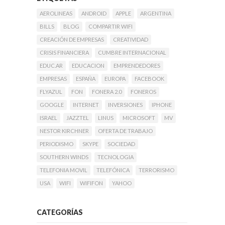
AEROLINEAS
ANDROID
APPLE
ARGENTINA
BILLS
BLOG
COMPARTIR WIFI
CREACIÓN DE EMPRESAS
CREATIVIDAD
CRISIS FINANCIERA
CUMBRE INTERNACIONAL
EDUC.AR
EDUCACION
EMPRENDEDORES
EMPRESAS
ESPAÑA
EUROPA
FACEBOOK
FLYAZUL
FON
FONERA 2.0
FONEROS
GOOGLE
INTERNET
INVERSIONES
IPHONE
ISRAEL
JAZZTEL
LINUS
MICROSOFT
MV
NESTOR KIRCHNER
OFERTA DE TRABAJO
PERIODISMO
SKYPE
SOCIEDAD
SOUTHERN WINDS
TECNOLOGIA
TELEFONIA MOVIL
TELEFÓNICA
TERRORISMO
USA
WIFI
WIFIFON
YAHOO
CATEGORÍAS