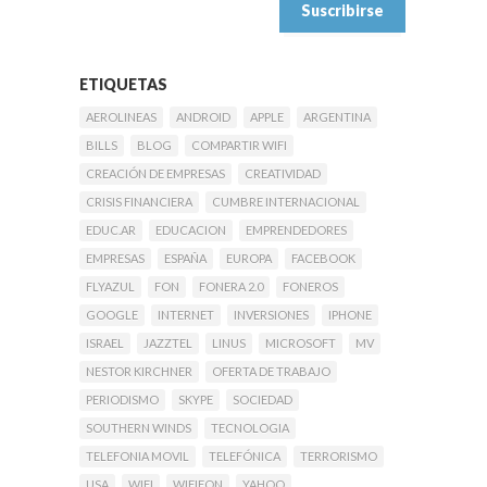
ETIQUETAS
AEROLINEAS
ANDROID
APPLE
ARGENTINA
BILLS
BLOG
COMPARTIR WIFI
CREACIÓN DE EMPRESAS
CREATIVIDAD
CRISIS FINANCIERA
CUMBRE INTERNACIONAL
EDUC.AR
EDUCACION
EMPRENDEDORES
EMPRESAS
ESPAÑA
EUROPA
FACEBOOK
FLYAZUL
FON
FONERA 2.0
FONEROS
GOOGLE
INTERNET
INVERSIONES
IPHONE
ISRAEL
JAZZTEL
LINUS
MICROSOFT
MV
NESTOR KIRCHNER
OFERTA DE TRABAJO
PERIODISMO
SKYPE
SOCIEDAD
SOUTHERN WINDS
TECNOLOGIA
TELEFONIA MOVIL
TELEFÓNICA
TERRORISMO
USA
WIFI
WIFIFON
YAHOO