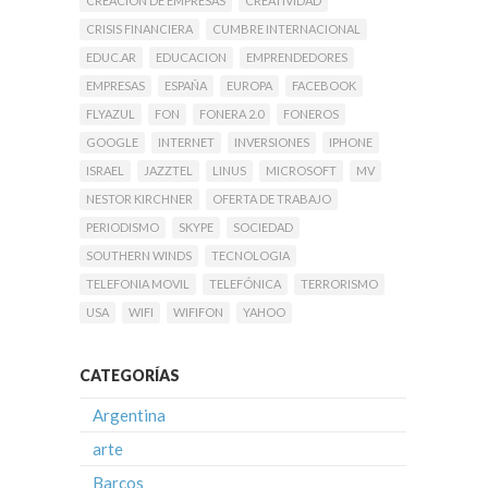
CREACIÓN DE EMPRESAS
CREATIVIDAD
CRISIS FINANCIERA
CUMBRE INTERNACIONAL
EDUC.AR
EDUCACION
EMPRENDEDORES
EMPRESAS
ESPAÑA
EUROPA
FACEBOOK
FLYAZUL
FON
FONERA 2.0
FONEROS
GOOGLE
INTERNET
INVERSIONES
IPHONE
ISRAEL
JAZZTEL
LINUS
MICROSOFT
MV
NESTOR KIRCHNER
OFERTA DE TRABAJO
PERIODISMO
SKYPE
SOCIEDAD
SOUTHERN WINDS
TECNOLOGIA
TELEFONIA MOVIL
TELEFÓNICA
TERRORISMO
USA
WIFI
WIFIFON
YAHOO
CATEGORÍAS
Argentina
arte
Barcos