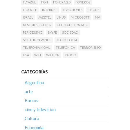
FLYAZUL
FON
FONERA 2.0
FONEROS
GOOGLE
INTERNET
INVERSIONES
IPHONE
ISRAEL
JAZZTEL
LINUS
MICROSOFT
MV
NESTOR KIRCHNER
OFERTA DE TRABAJO
PERIODISMO
SKYPE
SOCIEDAD
SOUTHERN WINDS
TECNOLOGIA
TELEFONIA MOVIL
TELEFÓNICA
TERRORISMO
USA
WIFI
WIFIFON
YAHOO
CATEGORÍAS
Argentina
arte
Barcos
cine y television
Cultura
Economia