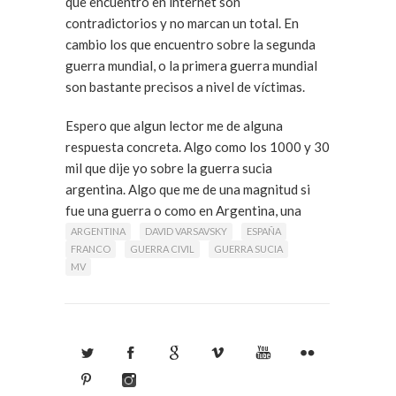
que encuentro en internet son
contradictorios y no marcan un total. En
cambio los que encuentro sobre la segunda
guerra mundial, o la primera guerra mundial
son bastante precisos a nivel de víctimas.
Espero que algun lector me de alguna
respuesta concreta. Algo como los 1000 y 30
mil que dije yo sobre la guerra sucia
argentina. Algo que me de una magnitud si
fue una guerra o como en Argentina, una
masacre.
ARGENTINA
DAVID VARSAVSKY
ESPAÑA
FRANCO
GUERRA CIVIL
GUERRA SUCIA
MV