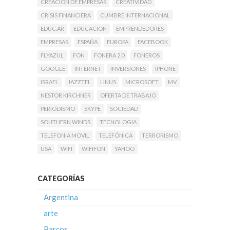
CREACIÓN DE EMPRESAS
CREATIVIDAD
CRISIS FINANCIERA
CUMBRE INTERNACIONAL
EDUC.AR
EDUCACION
EMPRENDEDORES
EMPRESAS
ESPAÑA
EUROPA
FACEBOOK
FLYAZUL
FON
FONERA 2.0
FONEROS
GOOGLE
INTERNET
INVERSIONES
IPHONE
ISRAEL
JAZZTEL
LINUS
MICROSOFT
MV
NESTOR KIRCHNER
OFERTA DE TRABAJO
PERIODISMO
SKYPE
SOCIEDAD
SOUTHERN WINDS
TECNOLOGIA
TELEFONIA MOVIL
TELEFÓNICA
TERRORISMO
USA
WIFI
WIFIFON
YAHOO
CATEGORÍAS
Argentina
arte
Barcos