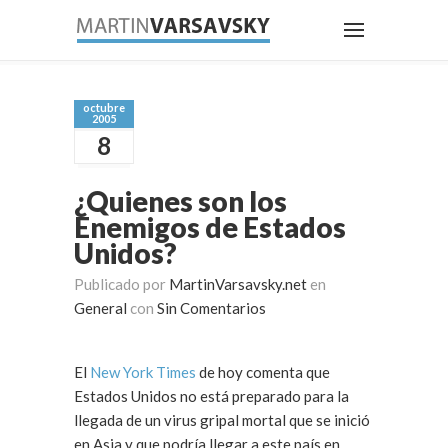
octubre
2005
8
¿Quienes son los
Enemigos de Estados
Unidos?
Publicado por
MartinVarsavsky.net
en
General
con
Sin Comentarios
El
New York Times
de hoy comenta que
Estados Unidos no está preparado para la
llegada de un virus gripal mortal que se inició
en Asia y que podría llegar a este país en