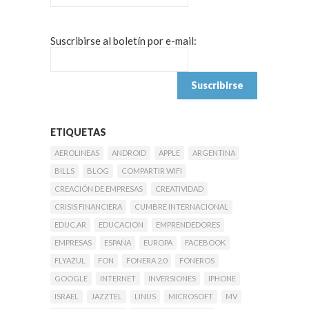
Suscribirse al boletín por e-mail:
ETIQUETAS
AEROLINEAS
ANDROID
APPLE
ARGENTINA
BILLS
BLOG
COMPARTIR WIFI
CREACIÓN DE EMPRESAS
CREATIVIDAD
CRISIS FINANCIERA
CUMBRE INTERNACIONAL
EDUC.AR
EDUCACION
EMPRENDEDORES
EMPRESAS
ESPAÑA
EUROPA
FACEBOOK
FLYAZUL
FON
FONERA 2.0
FONEROS
GOOGLE
INTERNET
INVERSIONES
IPHONE
ISRAEL
JAZZTEL
LINUS
MICROSOFT
MV