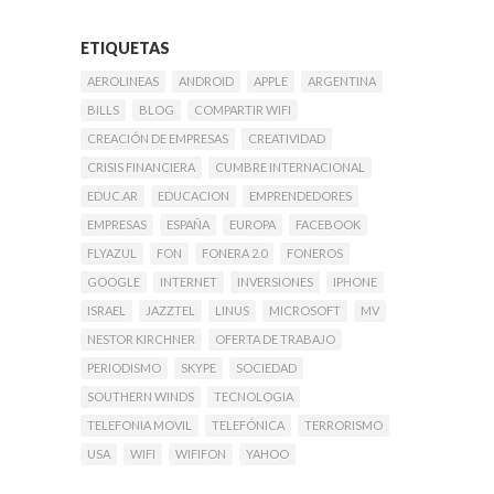
ETIQUETAS
AEROLINEAS
ANDROID
APPLE
ARGENTINA
BILLS
BLOG
COMPARTIR WIFI
CREACIÓN DE EMPRESAS
CREATIVIDAD
CRISIS FINANCIERA
CUMBRE INTERNACIONAL
EDUC.AR
EDUCACION
EMPRENDEDORES
EMPRESAS
ESPAÑA
EUROPA
FACEBOOK
FLYAZUL
FON
FONERA 2.0
FONEROS
GOOGLE
INTERNET
INVERSIONES
IPHONE
ISRAEL
JAZZTEL
LINUS
MICROSOFT
MV
NESTOR KIRCHNER
OFERTA DE TRABAJO
PERIODISMO
SKYPE
SOCIEDAD
SOUTHERN WINDS
TECNOLOGIA
TELEFONIA MOVIL
TELEFÓNICA
TERRORISMO
USA
WIFI
WIFIFON
YAHOO