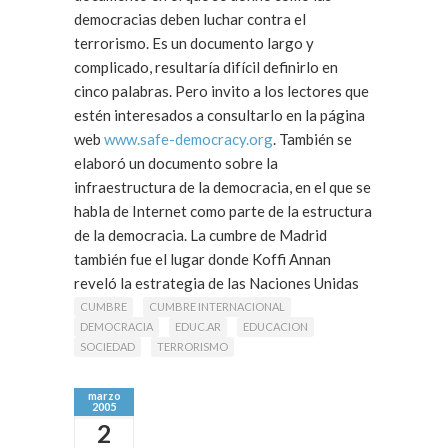
democracias deben luchar contra el
terrorismo. Es un documento largo y
complicado, resultaría difícil definirlo en
cinco palabras. Pero invito a los lectores que
estén interesados a consultarlo en la página
web
www.safe-democracy.org
. También se
elaboró un documento sobre la
infraestructura de la democracia, en el que se
habla de Internet como parte de la estructura
de la democracia. La cumbre de Madrid
también fue el lugar donde Koffi Annan
reveló la estrategia de las Naciones Unidas
contra el terrorismo.
CUMBRE
CUMBRE INTERNACIONAL
DEMOCRACIA
EDUC.AR
EDUCACION
SOCIEDAD
TERRORISMO
marzo
2005
2