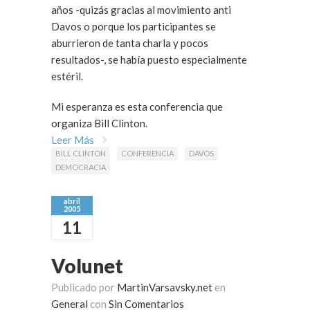
años -quizás gracias al movimiento anti
Davos o porque los participantes se
aburrieron de tanta charla y pocos
resultados-, se había puesto especialmente
estéril.
Mi esperanza es esta conferencia que
organiza Bill Clinton.
Leer Más
BILL CLINTON
CONFERENCIA
DAVOS
DEMOCRACIA
abril
2005
11
Volunet
Publicado por
MartinVarsavsky.net
en
General
con
Sin Comentarios