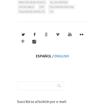
tracidional con la TV blogueada?
APAGÓN ANALÓGICO
BLOGOSFERA
SOGECABLE
TDT
TELEVISIÓN DIGITAL
TELEVISIÓN SATÉLITE
TV
ESPAÑOL
/
ENGLISH
Suscribirse al boletín por e-mail: