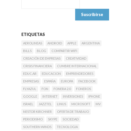
ETIQUETAS
AEROLINEAS
ANDROID
APPLE
ARGENTINA
BILLS
BLOG
COMPARTIR WIFI
CREACIÓN DE EMPRESAS
CREATIVIDAD
CRISIS FINANCIERA
CUMBRE INTERNACIONAL
EDUC.AR
EDUCACION
EMPRENDEDORES
EMPRESAS
ESPAÑA
EUROPA
FACEBOOK
FLYAZUL
FON
FONERA 2.0
FONEROS
GOOGLE
INTERNET
INVERSIONES
IPHONE
ISRAEL
JAZZTEL
LINUS
MICROSOFT
MV
NESTOR KIRCHNER
OFERTA DE TRABAJO
PERIODISMO
SKYPE
SOCIEDAD
SOUTHERN WINDS
TECNOLOGIA