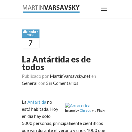
diciembre
2008
7
La Antártida es de
todos
Publicado por
MartinVarsavsky.net
en
General
con
Sin Comentarios
La
Antártida
no
está habitada. Hoy
Image by
Chregu
via Flickr
en día hay solo
5000 personas, principalmente científicos
que van durante el verano y unos 1000 que