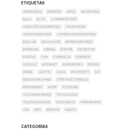
ETIQUETAS
AEROLINEAS
ANDROID
APPLE
ARGENTINA
BILLS
BLOG
COMPARTIR WIFI
CREACIÓN DE EMPRESAS
CREATIVIDAD
CRISIS FINANCIERA
CUMBRE INTERNACIONAL
EDUC.AR
EDUCACION
EMPRENDEDORES
EMPRESAS
ESPAÑA
EUROPA
FACEBOOK
FLYAZUL
FON
FONERA 2.0
FONEROS
GOOGLE
INTERNET
INVERSIONES
IPHONE
ISRAEL
JAZZTEL
LINUS
MICROSOFT
MV
NESTOR KIRCHNER
OFERTA DE TRABAJO
PERIODISMO
SKYPE
SOCIEDAD
SOUTHERN WINDS
TECNOLOGIA
TELEFONIA MOVIL
TELEFÓNICA
TERRORISMO
USA
WIFI
WIFIFON
YAHOO
CATEGORÍAS