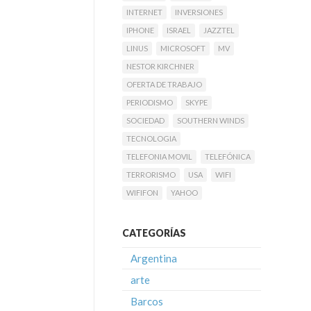
INTERNET
INVERSIONES
IPHONE
ISRAEL
JAZZTEL
LINUS
MICROSOFT
MV
NESTOR KIRCHNER
OFERTA DE TRABAJO
PERIODISMO
SKYPE
SOCIEDAD
SOUTHERN WINDS
TECNOLOGIA
TELEFONIA MOVIL
TELEFÓNICA
TERRORISMO
USA
WIFI
WIFIFON
YAHOO
CATEGORÍAS
Argentina
arte
Barcos