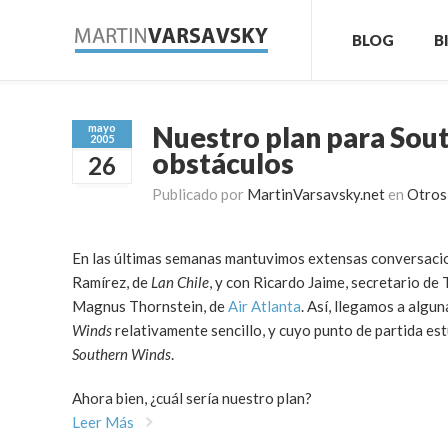
BLOG
B
Nuestro plan para South
mayo
2005
obstáculos
26
Publicado por
MartinVarsavsky.net
en
Otros
En las últimas semanas mantuvimos extensas conversacion
Ramírez, de
Lan Chile
, y con Ricardo Jaime, secretario de
Magnus Thornstein, de
Air Atlanta
. Así, llegamos a algu
Winds
relativamente sencillo, y cuyo punto de partida es
Southern Winds
.
Ahora bien, ¿cuál sería nuestro plan?
Leer Más