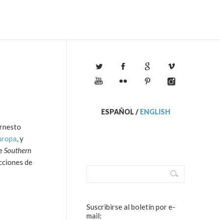
ESPAÑOL
/
ENGLISH
Ernesto
uropa
, y
de
Southern
cciones de
Suscribirse al boletín por e-
mail: