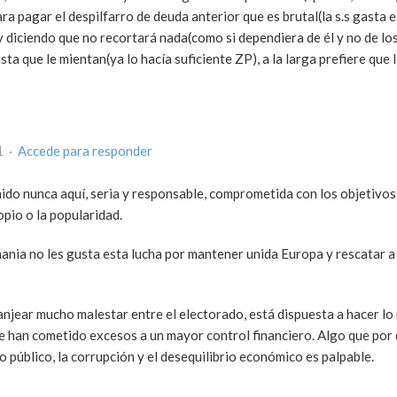
ra pagar el despilfarro de deuda anterior que es brutal(la s.s gasta e
oy diciendo que no recortará nada(como si dependiera de él y no de lo
sta que le mientan(ya lo hacía suficiente ZP), a la larga prefiere que l
1 ·
Accede para responder
ido nunca aquí, seria y responsable, comprometida con los objetivo
opio o la popularidad.
nia no les gusta esta lucha por mantener unida Europa y rescatar a 
jear mucho malestar entre el electorado, está dispuesta a hacer lo
que han cometido excesos a un mayor control financiero. Algo que po
 público, la corrupción y el desequilibrio económico es palpable.