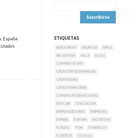
ETIQUETAS
a. España
 Estados
AEROLINEAS
ANDROID
APPLE
ARGENTINA
BILLS
BLOG
COMPARTIR WIFI
CREACIÓN DE EMPRESAS
CREATIVIDAD
CRISIS FINANCIERA
CUMBRE INTERNACIONAL
EDUC.AR
EDUCACION
EMPRENDEDORES
EMPRESAS
ESPAÑA
EUROPA
FACEBOOK
FLYAZUL
FON
FONERA 2.0
FONEROS
GOOGLE