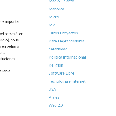
Medio Oriente
Menorca
Micro
o le importa
MV
Otros Proyectos
el retrasó, en
dió), no le
Para Emprendedores
o en peligro
paternidad
e la
Política Internacional
ituciones
Religion
l en el
Software Libre
Tecnología e Internet
USA
Viajes
Web 2.0