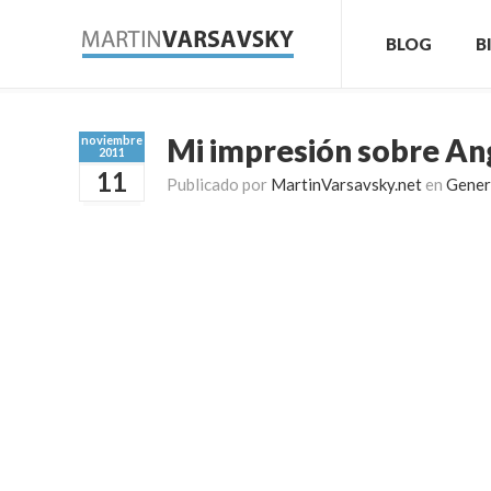
BLOG
B
Mi impresión sobre An
noviembre
2011
11
Publicado por
MartinVarsavsky.net
en
Gener