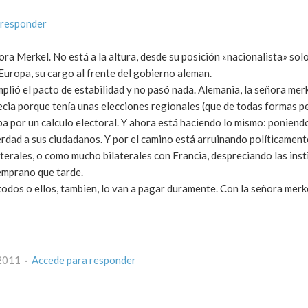
 responder
ra Merkel. No está a la altura, desde su posición «nacionalista» sol
Europa, su cargo al frente del gobierno aleman.
plió el pacto de estabilidad y no pasó nada. Alemania, la señora merk
ia porque tenía unas elecciones regionales (que de todas formas per
pa por un calculo electoral. Y ahora está haciendo lo mismo: poniend
erdad a sus ciudadanos. Y por el camino está arruinando políticament
erales, o como mucho bilaterales con Francia, despreciando las inst
mprano que tarde.
dos o ellos, tambien, lo van a pagar duramente. Con la señora merke
 2011 ·
Accede para responder