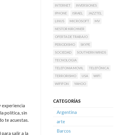
INTERNET
INVERSIONES
IPHONE
ISRAEL
JAZZTEL
LINUS
MICROSOFT
MV
NESTOR KIRCHNER
OFERTA DE TRABAJO
PERIODISMO
SKYPE
SOCIEDAD
SOUTHERN WINDS
TECNOLOGIA
TELEFONIA MOVIL
TELEFÓNICA
TERRORISMO
USA
WIFI
WIFIFON
YAHOO
CATEGORÍAS
y experiencia
Argentina
 política, sin
do te acuestas.
arte
Barcos
para salir a la