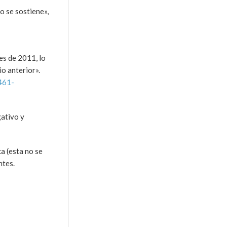
o se sostiene»,
es de 2011, lo
o anterior».
461-
gativo y
a (esta no se
ntes.