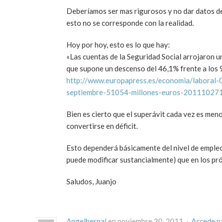
Deberíamos ser mas rigurosos y no dar datos de 
esto no se corresponde con la realidad.
Hoy por hoy, esto es lo que hay:
«Las cuentas de la Seguridad Social arrojaron u
que supone un descenso del 46,1% frente a los 9
http://www.europapress.es/economia/laboral-
septiembre-51054-millones-euros-20111027
Bien es cierto que el superávit cada vez es meno
convertirse en déficit.
Esto dependerá básicamente del nivel de empleo,
puede modificar sustancialmente) que en los p
Saludos, Juanjo
Angelbernal
en noviembre 30, 2011 ·
Accede p