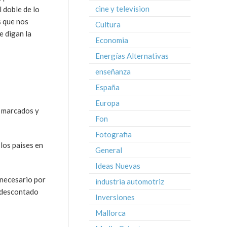
cine y television
l doble de lo
s que nos
Cultura
e digan la
Economia
Energías Alternativas
enseñanza
España
Europa
s marcados y
Fon
Fotografia
los paises en
General
Ideas Nuevas
 necesario por
industria automotriz
r descontado
Inversiones
Mallorca