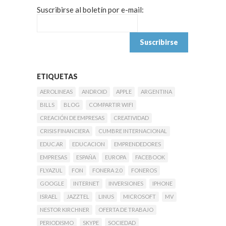
Suscribirse al boletín por e-mail:
ETIQUETAS
AEROLINEAS
ANDROID
APPLE
ARGENTINA
BILLS
BLOG
COMPARTIR WIFI
CREACIÓN DE EMPRESAS
CREATIVIDAD
CRISIS FINANCIERA
CUMBRE INTERNACIONAL
EDUC.AR
EDUCACION
EMPRENDEDORES
EMPRESAS
ESPAÑA
EUROPA
FACEBOOK
FLYAZUL
FON
FONERA 2.0
FONEROS
GOOGLE
INTERNET
INVERSIONES
IPHONE
ISRAEL
JAZZTEL
LINUS
MICROSOFT
MV
NESTOR KIRCHNER
OFERTA DE TRABAJO
PERIODISMO
SKYPE
SOCIEDAD