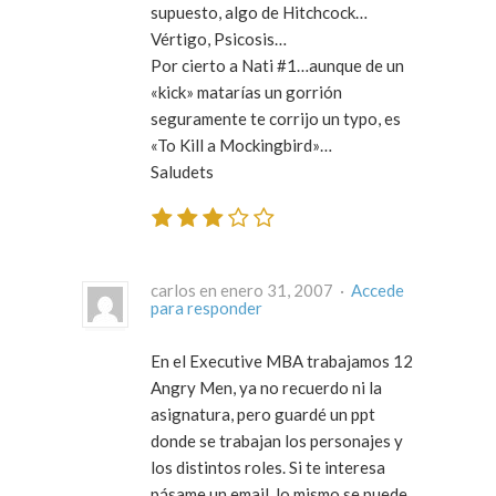
supuesto, algo de Hitchcock…
Vértigo, Psicosis…
Por cierto a Nati #1…aunque de un
«kick» matarías un gorrión
seguramente te corrijo un typo, es
«To Kill a Mockingbird»…
Saludets
carlos en enero 31, 2007 ·
Accede
para responder
En el Executive MBA trabajamos 12
Angry Men, ya no recuerdo ni la
asignatura, pero guardé un ppt
donde se trabajan los personajes y
los distintos roles. Si te interesa
pásame un email, lo mismo se puede